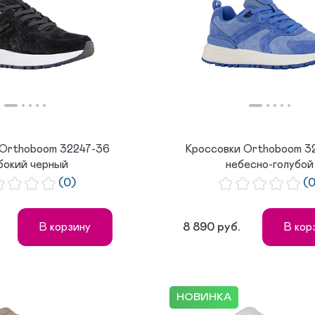
 Orthoboom 32247-36
Кроссовки Orthoboom 3
бокий черный
небесно-голубой
(0)
(
8 890 руб.
В корзину
В кор
НОВИНКА