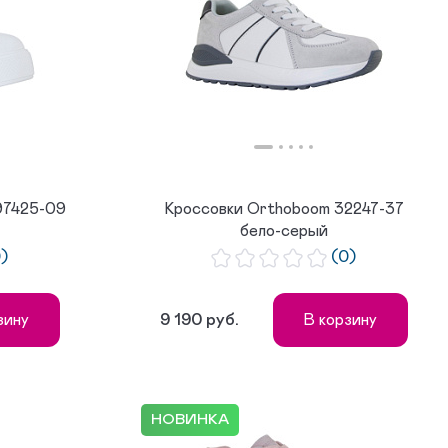
97425-09
Кроссовки Orthoboom 32247-37
бело-серый
0)
(0)
9 190 руб.
зину
В корзину
НОВИНКА