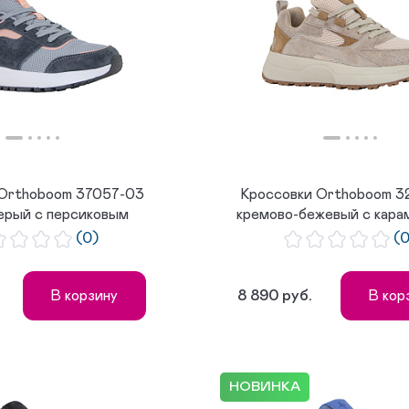
 Orthoboom 37057-03
Кроссовки Orthoboom 3
ерый с персиковым
кремово-бежевый с кар
(0)
(
8 890 руб.
В корзину
В кор
НОВИНКА