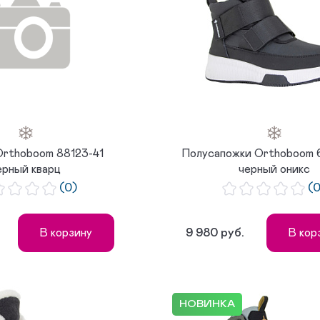
Orthoboom 88123-41
Полусапожки Orthoboom 
ерный кварц
черный оникс
(0)
(
.
9 980 руб.
В корзину
В кор
НОВИНКА