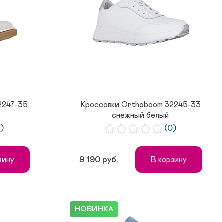
2247-35
Кроссовки Orthoboom 32245-33
снежный белый
0)
(0)
9 190 руб.
зину
В корзину
НОВИНКА