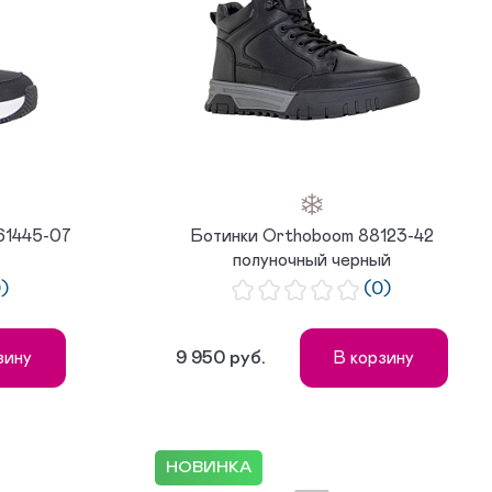
61445-07
Ботинки Orthoboom 88123-42
полуночный черный
0)
(0)
9 950 руб.
зину
В корзину
НОВИНКА