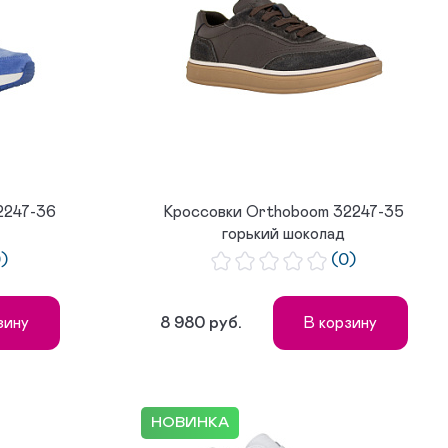
2247-36
Кроссовки Orthoboom 32247-35
горький шоколад
0)
(0)
8 980 руб.
зину
В корзину
НОВИНКА