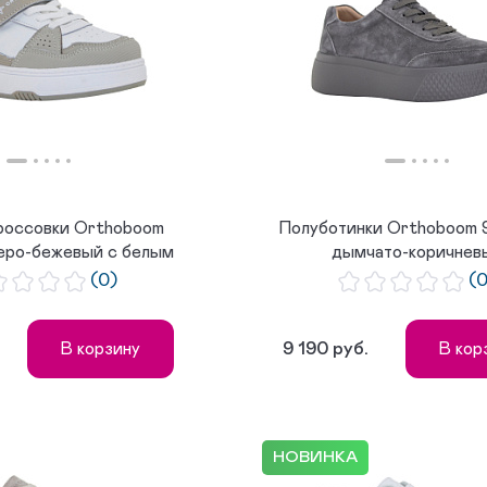
россовки Orthoboom
Полуботинки Orthoboom 
еро-бежевый с белым
дымчато-коричнев
(0)
(
9 190 руб.
В корзину
В кор
НОВИНКА