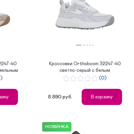
2247-40
Кроссовки Orthoboom 32247-40
амельным
светло-серый с белым
0)
(0)
8 890 руб.
зину
В корзину
НОВИНКА