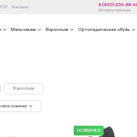
8 (800) 234-66-4
 ТСР
Контакты
Интернет-магазин
м
Мальчикам
Взрослым
Ортопедическая обувь
Взрослым
ачала новинки
 убыванию цены
 возрастанию цены
 популярности
НОВИНКА