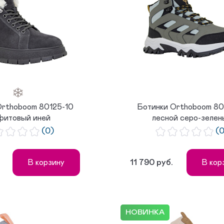
Orthoboom 80125-10
Ботинки Orthoboom 80
фитовый иней
лесной серо-зелен
(0)
(
11 790 руб.
В корзину
В кор
НОВИНКА