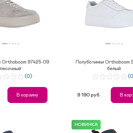
и Orthoboom 97425-09
Полуботинки Orthoboom 
песочный
белый
(0)
(
9 190 руб.
В корзину
В кор
НОВИНКА