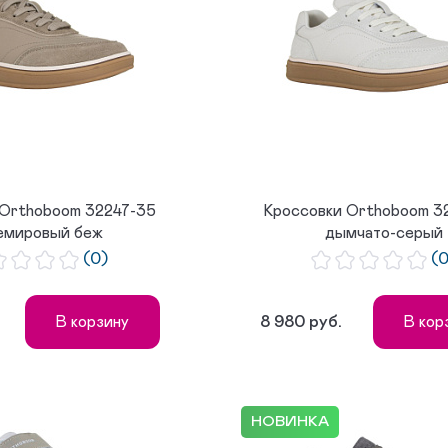
 Orthoboom 32247-35
Кроссовки Orthoboom 3
емировый беж
дымчато-серый
(0)
(
8 980 руб.
В корзину
В кор
НОВИНКА