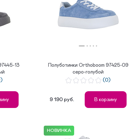
97445-13
Полуботинки Orthoboom 97425-09
ый
серо-голубой
0)
(0)
9 190 руб.
зину
В корзину
НОВИНКА