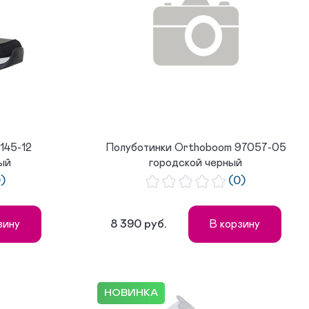
145-12
Полуботинки Orthoboom 97057-05
ый
городской черный
0)
(0)
8 390 руб.
зину
В корзину
НОВИНКА