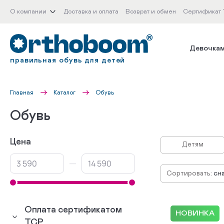
О компании
Доставка и оплата
Возврат и обмен
Сертификат
Девочка
правильная обувь для детей
Главная
Каталог
Обувь
Обувь
Цена
Детям
—
Сортировать:
сн
по
по
Оплата сертификатом
по
НОВИНКА
ТСР