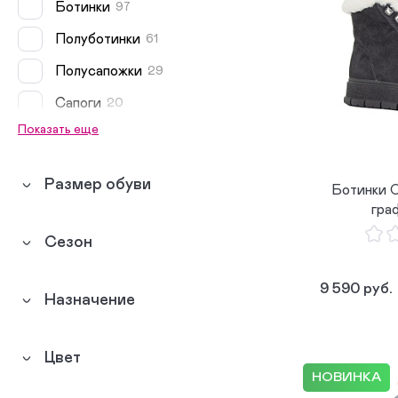
Ботинки
97
Полуботинки
61
Полусапожки
29
Сапоги
20
Показать еще
Кеды
15
Сноубутсы
10
Размер обуви
Ботинки 
Дутики
10
гра
Биркенштоки
9
Сезон
Туфли
9
9 590 руб.
Босоножки
5
Назначение
Сабо
5
Цвет
Сникеры
2
НОВИНКА
Мокасины
2