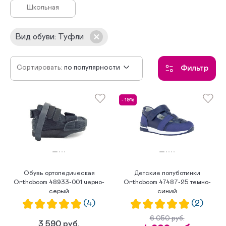
Школьная
Вид обуви
:
Туфли
Сортировать:
по популярности
Фильтр
сначала новинки
по убыванию цены
- 19%
по возрастанию цены
Обувь ортопедическая
Детские полуботинки
Orthoboom 48933-001 черно-
Orthoboom 47487-25 темно-
серый
синий
(4)
(2)
6 050 руб.
3 590 руб.