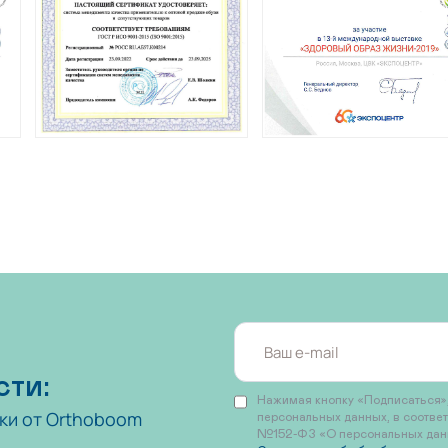
сти:
Нажимая кнопку «Подписаться»,
ки от Orthoboom
персональных данных, в соотве
№152-ФЗ «О персональных данны