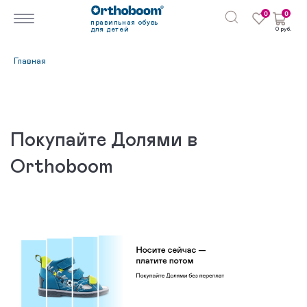
0
0
правильная обувь
для детей
0 руб.
Главная
Покупайте Долями в
Orthoboom