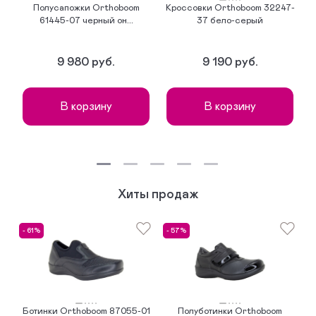
Полусапожки Orthoboom
Кроссовки Orthoboom 32247-
К
61445-07 черный он...
37 бело-серый
9 980 руб.
9 190 руб.
В корзину
В корзину
Хиты продаж
- 61%
- 57%
Ботинки Orthoboom 87055-01
Полуботинки Orthoboom