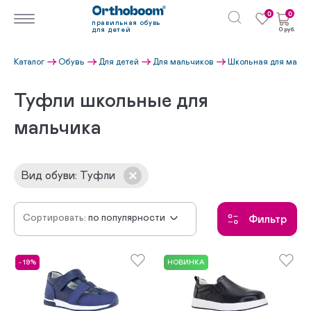
0
0
правильная обувь
для детей
0 руб.
Каталог
Обувь
Для детей
Для мальчиков
Школьная для маль
Туфли школьные для
мальчика
Вид обуви
:
Туфли
Сортировать:
по популярности
Фильтр
сначала новинки
по убыванию цены
- 19%
НОВИНКА
по возрастанию цены