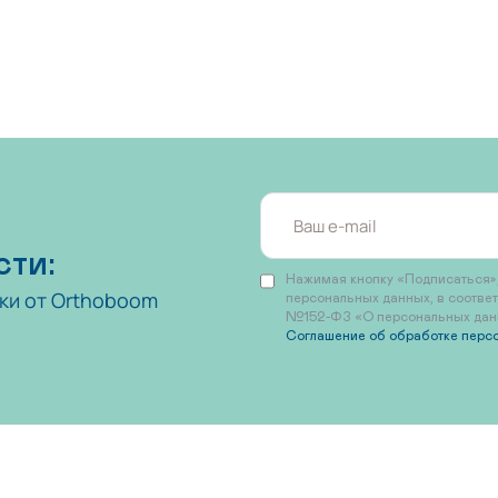
сти:
Нажимая кнопку «Подписаться»,
ки от Orthoboom
персональных данных, в соотве
№152-ФЗ «О персональных данны
Соглашение об обработке перс