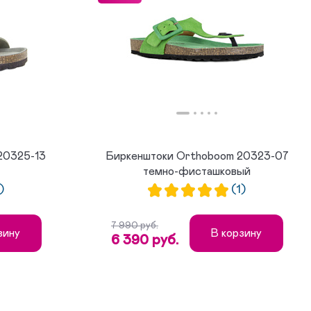
20325-13
Биркенштоки Orthoboom 20323-07
темно-фисташковый
)
(1)
7 990 руб.
зину
В корзину
6 390 руб.