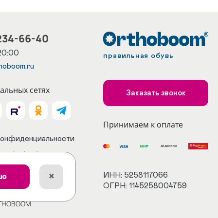
234-66-40
20:00
правильная обувь
hoboom.ru
альных сетях
Заказать звонок
Принимаем к оплате
конфиденциальности
е об обработке ПД
на получение
ИНН: 5258117066
×
шо
ОГРН: 1145258004759
й
THOBOOM