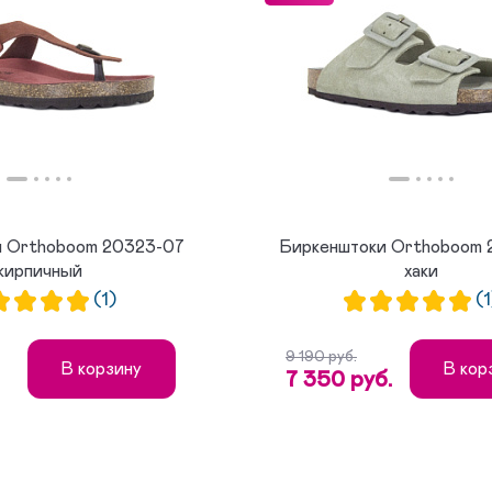
и Orthoboom 20323-07
Биркенштоки Orthoboom 
кирпичный
хаки
(1)
(1
9 190 руб.
В корзину
В кор
7 350 руб.