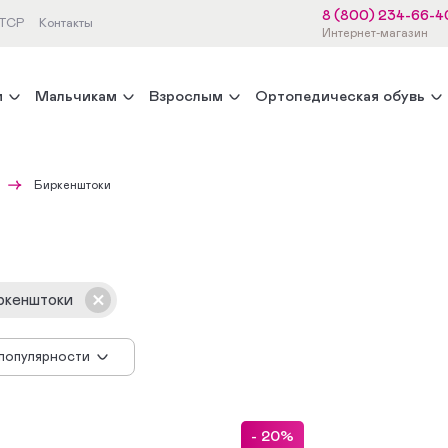
8 (800) 234-66-4
 ТСР
Контакты
Интернет-магазин
м
Мальчикам
Взрослым
Ортопедическая обувь
Биркенштоки
ркенштоки
 популярности
ачала новинки
 убыванию цены
 возрастанию цены
- 20%