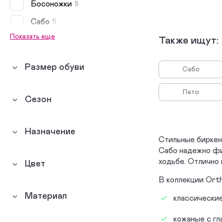
Босоножки
5
Сабо
5
Показать еще
Также ищут:
Биркенштоки
3
Туфли
2
Размер обуви
Сабо
Лето
Сезон
Назначение
Стильные биркен
Сабо надежно фи
ходьбе. Отлично 
Цвет
В коллекции Ort
Материал
классически
кожаные с гл