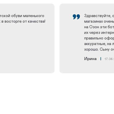
тской обуви маленького
Здравствуйте, 
 в восторге от качества!
магазинах очен
на Озон эти бот
их через интер
правильно офор
аккуратные, на 
хорошо. Сыну о
Ирина
17.06