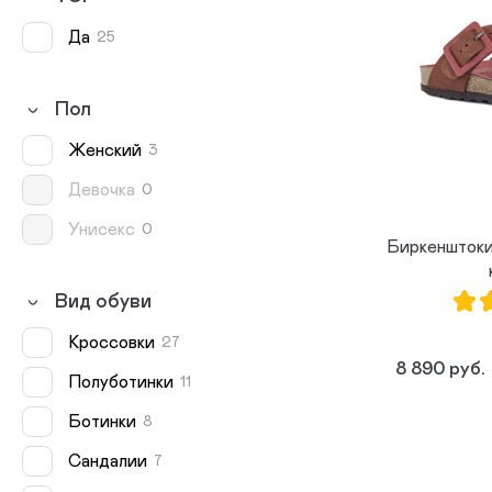
Да
25
Пол
женский
3
девочка
0
унисекс
0
Биркеншток
Вид обуви
Кроссовки
27
8 890 руб.
Полуботинки
11
Ботинки
8
Сандалии
7