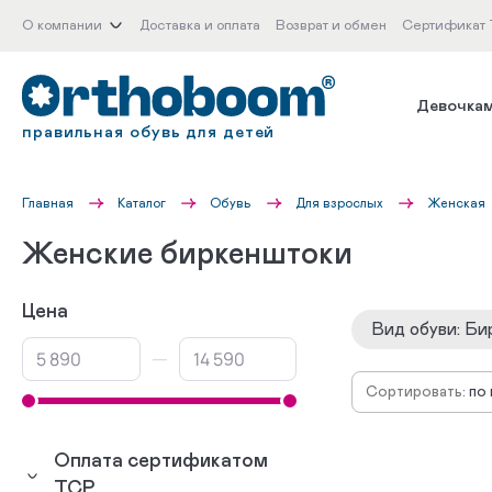
О компании
Доставка и оплата
Возврат и обмен
Сертификат
Девочка
правильная обувь для детей
Главная
Каталог
Обувь
Для взрослых
Женская
Женские биркенштоки
Цена
Вид обуви
:
Би
—
Сортировать:
по
сн
по
Оплата сертификатом
по
ТСР