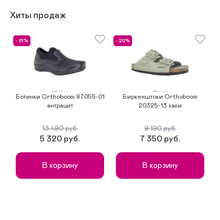
Хиты продаж
- 61%
- 20%
-
Ботинки Orthoboom 87055-01
Биркенштоки Orthoboom
антрацит
20325-13 хаки
13 490 руб.
9 190 руб.
5 320 руб.
7 350 руб.
В корзину
В корзину