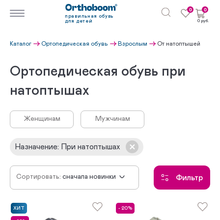
0
0
правильная обувь
для детей
0 руб.
Каталог
Ортопедическая обувь
Взрослым
От натоптышей
Ортопедическая обувь при
натоптышах
Женщинам
Мужчинам
Назначение
:
При натоптышах
Сортировать:
сначала новинки
Фильтр
по убыванию цены
по возрастанию цены
ХИТ
- 20%