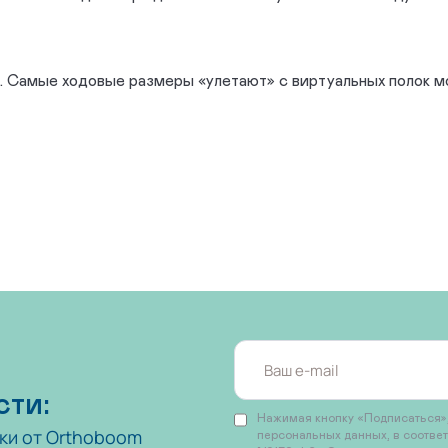
. Самые ходовые размеры «улетают» с виртуальных полок мом
сти:
Нажимая кнопку «Подписаться»,
ки от Orthoboom
персональных данных, в соотве