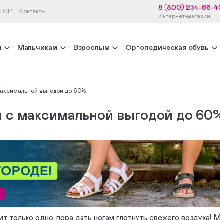
8 (800) 234-66-4
 ТСР
Контакты
Интернет-магазин
м
Мальчикам
Взрослым
Ортопедическая обувь
максимальной выгодой до 60%
й с максимальной выгодой до 60
ит только одно: пора дать ногам глотнуть свежего воздуха!