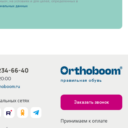
х», на условиях и для целей, определенных в
ональных данных
234-66-40
20:00
правильная обувь
hoboom.ru
альных сетях
Заказать звонок
Принимаем к оплате