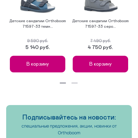
Детские сандалии Orthoboom
Детские сандалии Orthoboom
Д
71597-33 темн...
71597-33 серо...
9 590 руб.
7 490 руб.
5 140 руб.
4 750 руб.
В корзину
В корзину
Подписывайтесь на новости:
специальные предложения, акции, новинки от
Orthoboom