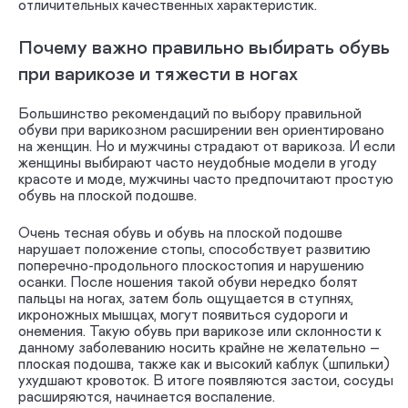
отличительных качественных характеристик.
Почему важно правильно выбирать обувь
при варикозе и тяжести в ногах
Большинство рекомендаций по выбору правильной
обуви при варикозном расширении вен ориентировано
на женщин. Но и мужчины страдают от варикоза. И если
женщины выбирают часто неудобные модели в угоду
красоте и моде, мужчины часто предпочитают простую
обувь на плоской подошве.
Очень тесная обувь и обувь на плоской подошве
нарушает положение стопы, способствует развитию
поперечно-продольного плоскостопия и нарушению
осанки. После ношения такой обуви нередко болят
пальцы на ногах, затем боль ощущается в ступнях,
икроножных мышцах, могут появиться судороги и
онемения. Такую обувь при варикозе или склонности к
данному заболеванию носить крайне не желательно –
плоская подошва, также как и высокий каблук (шпильки)
ухудшают кровоток. В итоге появляются застои, сосуды
расширяются, начинается воспаление.