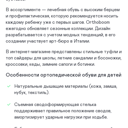
Ботинки для школы
Для малышей
В ассортименте — лечебная обувь с высоким берцем
и профилактическая, которую рекомендуется носить
Туфли для школы
каждому ребенку уже с первых шагов. Orthoboom
ежегодно обновляет сезонные коллекции. Дизайн
разрабатывается с учетом модных тенденций, в его
создании участвует арт-бюро в Италии.
В интернет-магазине представлены стильные туфли и
топ сайдеры для школы, летние сандалии и босоножки,
кроссовки, кеды, зимние сапоги и ботинки.
Особенности ортопедической обуви для детей
Натуральные дышащие материалы (кожа, замша,
нубук, текстиль).
Съемная сводоформирующая стелька
поддерживает правильное положение сводов,
амортизирует ударные нагрузки при ходьбе.