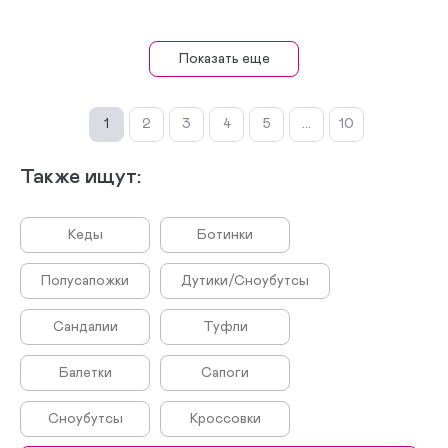
Показать еще
1
2
3
4
5
...
10
Также ищут:
Кеды
Ботинки
Полусапожки
Дутики/Сноубутсы
Сандалии
Туфли
Балетки
Сапоги
Сноубутсы
Кроссовки