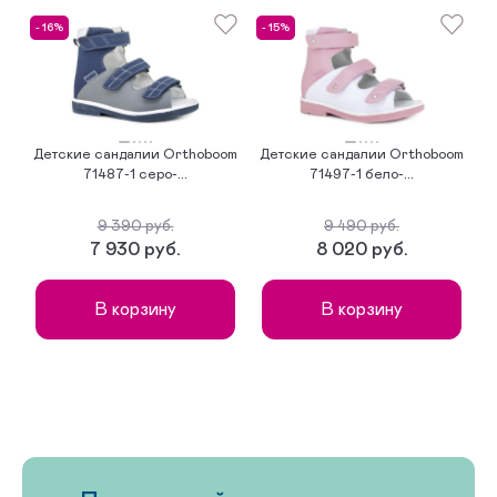
- 16%
- 15%
-
Детские сандалии Orthoboom
Детские сандалии Orthoboom
Д
71487-1 серо-...
71497-1 бело-...
9 390 руб.
9 490 руб.
7 930 руб.
8 020 руб.
В корзину
В корзину