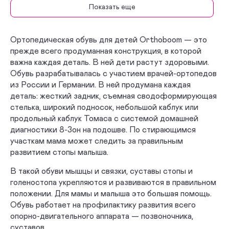
Показать еще
Дутики
Сникеры
Полуботинки
Топсайдеры
Ортопедическая обувь для детей Orthoboom — это
прежде всего продуманная конструкция, в которой
Биркенштоки
Сандалеты
важна каждая деталь. В ней дети растут здоровыми.
Обувь разрабатывалась с участием врачей-ортопедов
Босоножки
Антивальгусная
из России и Германии. В ней продумана каждая
деталь: жесткий задник, съемная сводоформирующая
ДЦП
Плоскостопие
стелька, широкий подносок, небольшой каблук или
продольный каблук Томаса с системой домашней
Профилактическая
Весна - Осень
диагностики 8-Зон на подошве. По стирающимся
участкам мама может следить за правильным
Зима
Лето
развитием стопы малыша.
В такой обуви мышцы и связки, суставы стопы и
Школьная
С высоким берцем
голеностопа укрепляются и развиваются в правильном
положении. Для мамы и малыша это большая помощь.
Мокасины
С супинатором
Обувь работает на профилактику развития всего
опорно-двигательного аппарата — позвоночника,
С каблуком Томаса
С жестким задником
суставов.