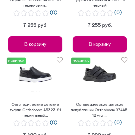
туфли Orthoboom 47387-10
туфли Orthoboom 47387-10
темно-сини...
черный
(0)
(0)
7 255 руб.
7 255 руб.
В корзину
В корзину
НОВИНКА
НОВИНКА
Ортопедические детские
Ортопедические детские
туфли Orthoboom 45323-21
полуботинки Orthoboom 97445-
чернильный...
12 угол...
(0)
(0)