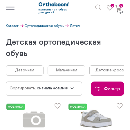
0
0
правильная обувь
для детей
0 руб.
Каталог
Ортопедическая обувь
Детям
Детская ортопедическая
обувь
Девочкам
Мальчикам
Детские кроссовк
Сортировать:
сначала новинки
Фильтр
по убыванию цены
по возрастанию цены
НОВИНКА
НОВИНКА
по популярности