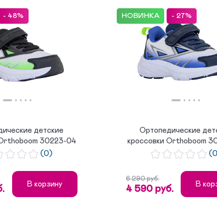
- 48%
НОВИНКА
- 27%
дические детские
Ортопедические дет
 Orthoboom 30223-04
кроссовки Orthoboom 3
электр...
синий ...
(0)
(
6 290 руб.
В корзину
В кор
.
4 590 руб.