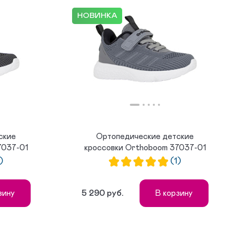
НОВИНКА
ские
Ортопедические детские
7037-01
кроссовки Orthoboom 37037-01
минера...
)
(1)
5 290 руб.
зину
В корзину