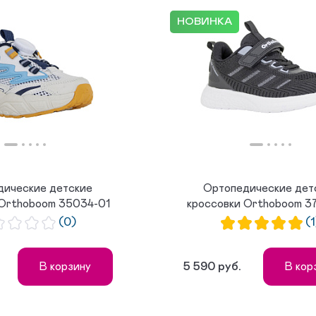
НОВИНКА
дические детские
Ортопедические дет
 Orthoboom 35034-01
кроссовки Orthoboom 3
бело-г...
чёрный...
(0)
(1
5 590 руб.
В корзину
В кор