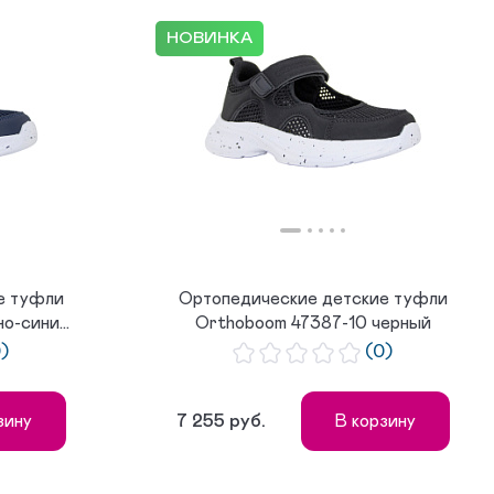
НОВИНКА
е туфли
Ортопедические детские туфли
-сини...
Orthoboom 47387-10 черный
0)
(0)
7 255 руб.
зину
В корзину