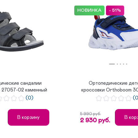
НОВИНКА
- 51%
ические сандалии
Ортопедические дет
 27057-02 каменный
кроссовки Orthoboom 3
графит
синяя ...
(0)
(
5 990 руб.
В корзину
В кор
2 930 руб.