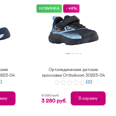
НОВИНКА
- 48%
ские
Ортопедические детские
0223-04
кроссовки Orthoboom 30223-04
черный...
0)
(0)
6 290 руб.
зину
В корзину
3 280 руб.