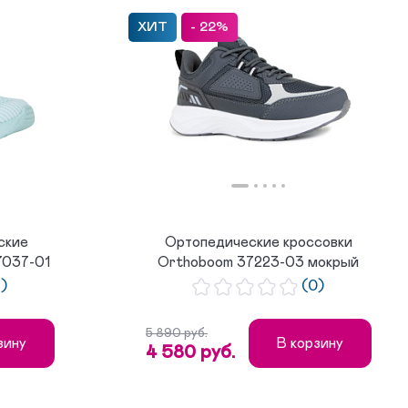
ХИТ
- 22%
ские
Ортопедические кроссовки
7037-01
Orthoboom 37223-03 мокрый
асфальт...
)
(0)
5 890 руб.
зину
В корзину
4 580 руб.