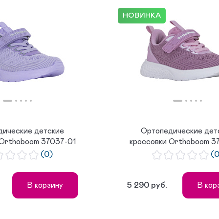
НОВИНКА
дические детские
Ортопедические дет
 Orthoboom 37037-01
кроссовки Orthoboom 3
лаванд...
персид...
(0)
(
5 290 руб.
В корзину
В кор