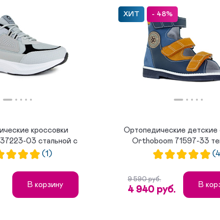
ХИТ
- 48%
ические кроссовки
Ортопедические детские 
37223-03 стальной с
Orthoboom 71597-33 тем
чер...
(1)
(4
9 590 руб.
В корзину
В кор
4 940 руб.