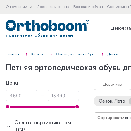
О компании
Доставка и оплата
Возврат и обмен
Сертификат
Девочка
правильная обувь для детей
Главная
Каталог
Ортопедическая обувь
Детям
Летняя ортопедическая обувь д
Цена
Девочкам
—
Сезон
:
Лето
Сортировать:
сн
Оплата сертификатом
по
ТСР