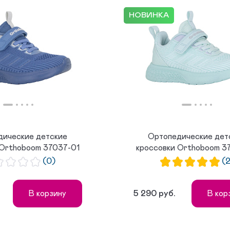
НОВИНКА
дические детские
Ортопедические дет
 Orthoboom 37037-01
кроссовки Orthoboom 3
лазурн...
тиффан...
(0)
(2
5 290 руб.
В корзину
В кор