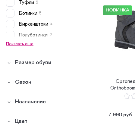
Туфли
5
НОВИНКА
Ботинки
5
Биркенштоки
4
Полуботинки
2
Показать еще
Сандалеты
1
Мокасины
1
Размер обуви
Топсайдеры
1
Кеды
0
Ортопед
Сезон
Orthoboom
Сникеры
0
Сапоги
0
Назначение
Сноубутсы
0
7 990 руб.
Цвет
Дутики
0
Полусапожки
0