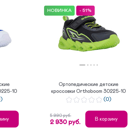
НОВИНКА
- 51%
ские
Ортопедические детские
0225-10
кроссовки Orthoboom 30225-10
лаймов...
0)
(0)
5 990 руб.
зину
В корзину
2 930 руб.