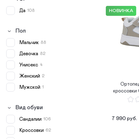
по
по
Да
108
НОВИНКА
Пол
мальчик
88
девочка
82
унисекс
4
женский
2
Ортопе
мужской
1
кроссовки
Вид обуви
7 990 руб.
Сандалии
106
Кроссовки
62