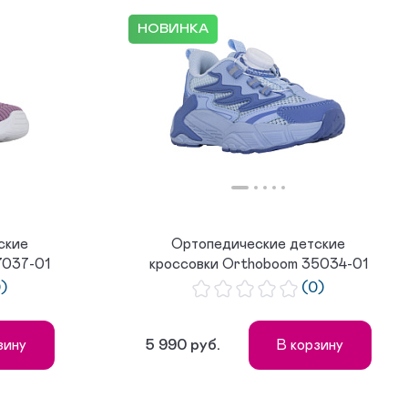
НОВИНКА
ские
Ортопедические детские
7037-01
кроссовки Orthoboom 35034-01
синий ...
0)
(0)
5 990 руб.
зину
В корзину