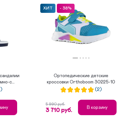
ХИТ
- 38%
сандалии
Ортопедические детские
но-с...
кроссовки Orthoboom 30225-10
бирюзо...
)
(2)
5 990 руб.
зину
В корзину
3 710 руб.