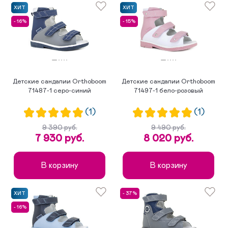
по убыванию цены
ХИТ
ХИТ
- 16%
- 15%
по возрастанию цены
Детские сандалии Orthoboom
Детские сандалии Orthoboom
71487-1 серо-синий
71497-1 бело-розовый
(1)
(1)
9 390 руб.
9 490 руб.
7 930 руб.
8 020 руб.
В корзину
В корзину
ХИТ
- 37%
- 16%