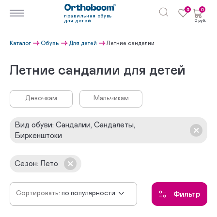
0
0
правильная обувь
для детей
0 руб.
Каталог
Обувь
Для детей
Летние сандалии
Летние сандалии для детей
Девочкам
Мальчикам
Вид обуви
:
Сандалии, Сандалеты,
Биркенштоки
Сезон
:
Лето
Сортировать:
по популярности
Фильтр
сначала новинки