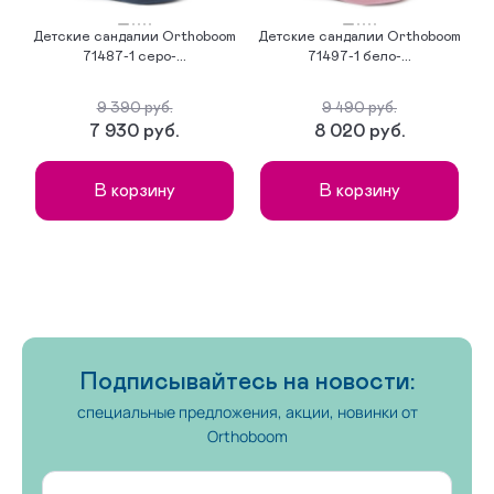
Детские сандалии Orthoboom
Детские сандалии Orthoboom
Д
Туфли 30 размера
Туфли 33 размера
71487-1 серо-...
71497-1 бело-...
Кроссовки 32 размера
35 размер
9 390 руб.
9 490 руб.
7 930 руб.
8 020 руб.
Ботинки 30 размера
Туфли 36 размера
В корзину
В корзину
Кеды 23 размера
Кроссовки 35 размера
На первые шаги
Подписывайтесь на новости:
специальные предложения, акции, новинки от
Orthoboom