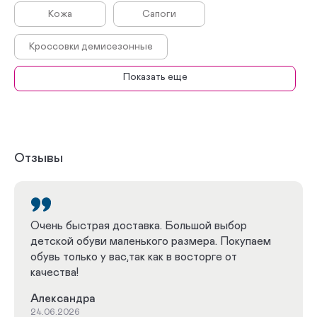
Кожа
Сапоги
Кроссовки демисезонные
Показать еще
Сапоги демисезонные
Ботинки
Ботинки демисезонные
Кроссовки
Летние кроссовки
Летние туфли
Отзывы
Летние мокасины
Летние ботинки
Летние полуботинки
Очень быстрая доставка. Большой выбор
детской обуви маленького размера. Покупаем
Демисезонные полусапоги
обувь только у вас,так как в восторге от
качества!
Демисезонные полуботинки
Зимние сапоги
Александра
Зимние сноубутсы
Зимние дутики
24.06.2026