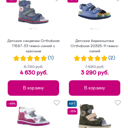
Детские сандалии Orthoboom
Детские биркенштоки
71597-33 темно-синий с
Orthoboom 20325-11 темно-
красным
синий
(1)
(2)
6 790 руб.
7 590 руб.
4 630 руб.
3 290 руб.
В корзину
В корзину
- 48%
ХИТ
- 15%