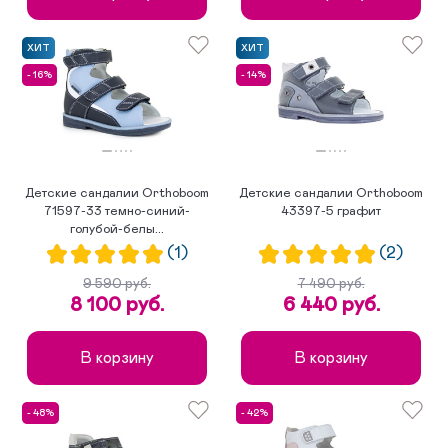
ХИТ
ХИТ
- 16%
- 14%
Детские сандалии Orthoboom
Детские сандалии Orthoboom
71597-33 темно-синий-
43397-5 графит
голубой-белы...
(1)
(2)
9 590 руб.
7 490 руб.
8 100 руб.
6 440 руб.
В корзину
В корзину
- 48%
- 42%