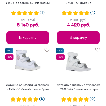
71597-33 темно-синий-белый
27057-01 фуксия
(1)
(1)
9 590 руб.
6 490 руб.
5 140 руб.
4 420 руб.
В корзину
В корзину
ХИТ
ХИТ
- 16%
- 29%
Детские сандалии Orthoboom
Детские сандалии Orthoboom
71597-33 белый с серебром
71597-33 белый милитари
(4)
(2)