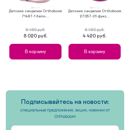
Детские сандалии Orthoboom
Детские сандалии Orthoboom
Д
71497-1 бело-...
27057-01 фукс...
9 490 руб.
6 490 руб.
8 020 руб.
4 420 руб.
В корзину
В корзину
Подписывайтесь на новости:
специальные предложения, акции, новинки от
Orthoboom