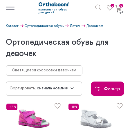
0
0
правильная обувь
для детей
0 руб.
Каталог
Ортопедическая обувь
Детям
Девочкам
Ортопедическая обувь для
девочек
Светящиеся кроссовки девочкам
Сортировать:
сначала новинки
Фильтр
по убыванию цены
по возрастанию цены
- 47%
- 18%
по популярности