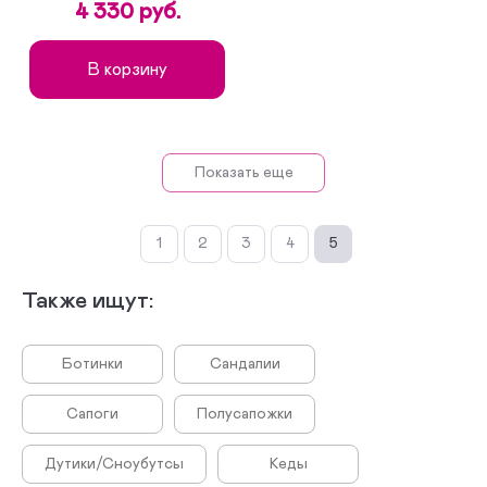
4 330 руб.
В корзину
Показать еще
1
2
3
4
5
Также ищут:
Ботинки
Сандалии
Сапоги
Полусапожки
Дутики/Сноубутсы
Кеды