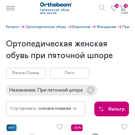
0
0
правильная обувь
для детей
0 руб.
Каталог
Ортопедическая обувь
Взрослым
Женщинам
При пя
Ортопедическая женская
обувь при пяточной шпоре
Весна-Осень
Лето
Назначение
:
При пяточной шпоре
Сортировать:
сначала новинки
Фильтр
по убыванию цены
по возрастанию цены
ХИТ
- 20%