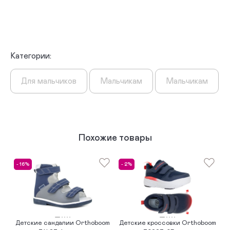
Категории:
Для мальчиков
Мальчикам
Мальчикам
Похожие товары
- 16%
- 2%
Детские сандалии Orthoboom
Детские кроссовки Orthoboom
Д