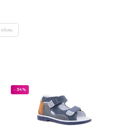
 обувь
- 34%