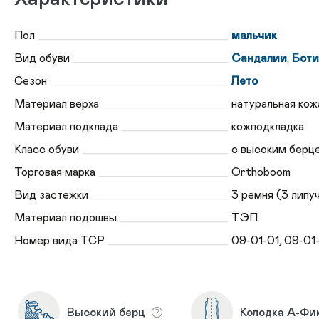
Пол
мальчик
Вид обуви
Сандалии
,
Боти
Сезон
Лето
Материал верха
натуральная кож
Материал подклада
кожподкладка
Класс обуви
с высоким берц
Торговая марка
Orthoboom
Вид застежки
3 ремня (3 липу
Материал подошвы
ТЭП
Номер вида ТСР
09-01-01, 09-01
Высокий берц
Колодка А-Фи