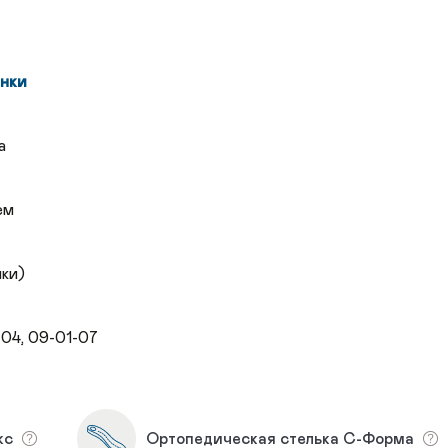
нки
а
ем
чки)
-04, 09-01-07
кс
Ортопедическая стелька С-Форма