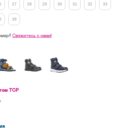
6
27
28
29
30
31
32
33
8
39
змер?
Свяжитесь с нами!
том ТСР
у
ия