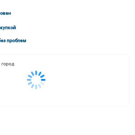
ован
окупкой
без проблем
 город