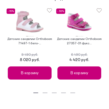
- 15%
- 32%
-
Детские сандалии Orthoboom
Детские сандалии Orthoboom
Д
71497-1 бело-...
27057-01 фукс...
9 490 руб.
6 490 руб.
8 020 руб.
4 420 руб.
В корзину
В корзину