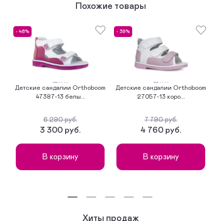
Похожие товары
- 48%
- 39%
-
Детские сандалии Orthoboom
Детские сандалии Orthoboom
47387-13 белы...
27057-13 коро...
6 290 руб.
7 790 руб.
3 300 руб.
4 760 руб.
В корзину
В корзину
Хиты продаж