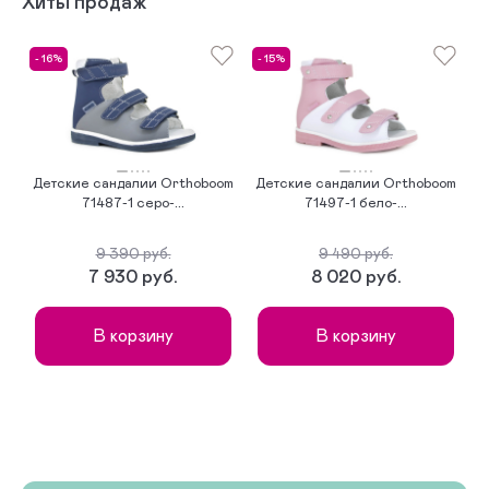
Хиты продаж
- 16%
- 15%
-
Детские сандалии Orthoboom
Детские сандалии Orthoboom
Д
71487-1 серо-...
71497-1 бело-...
9 390 руб.
9 490 руб.
7 930 руб.
8 020 руб.
В корзину
В корзину