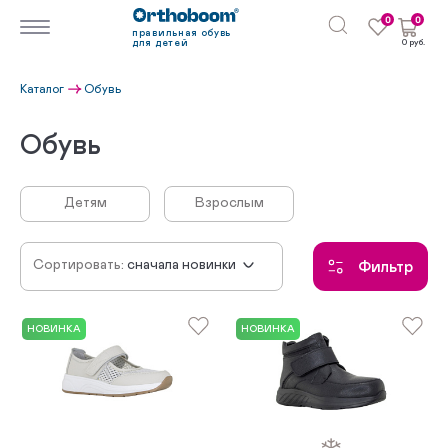
0
0
правильная обувь
для детей
0 руб.
Каталог
Обувь
Обувь
Детям
Взрослым
Сортировать:
сначала новинки
Фильтр
по убыванию цены
по возрастанию цены
НОВИНКА
НОВИНКА
по популярности