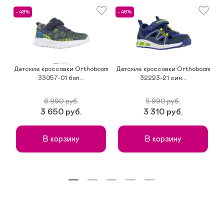
- 48%
- 45%
-
Детские кроссовки Orthoboom
Детские кроссовки Orthoboom
Д
33057-01 бол...
32223-21 син...
6 990 руб.
5 990 руб.
3 650 руб.
3 310 руб.
В корзину
В корзину