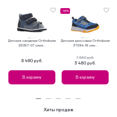
- 56%
-
Детские сандалии Orthoboom
Детские кроссовки Orthoboom
Д
25057-07 синя...
37294-16 син...
7 980 руб.
8 490 руб.
3 480 руб.
В корзину
В корзину
Хиты продаж