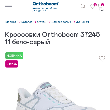
0
0
правильная обувь
для детей
0 руб.
Главная
Каталог
Обувь
Для взрослых
Женская
Кроссовки Orthoboom 37245-
11 бело-серый
НОВИНКА
- 56%