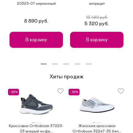
20323-07 кирпичный
антрацит
13 490 руб.
8 890 руб.
5 320 руб.
В корзину
В корзину
Хиты продаж
- 22%
- 32%
-
Кроссовки Orthoboom 37223-
Женские кроссовки
К
03 мокрый асфа...
Orthoboom 32247-35 бел...