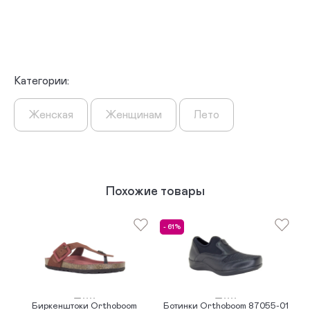
Категории:
Женская
Женщинам
Лето
Похожие товары
- 61%
-
Биркенштоки Orthoboom
Ботинки Orthoboom 87055-01
К