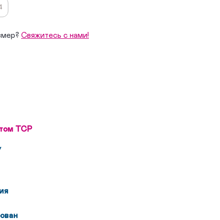
4
змер?
Свяжитесь с нами!
том ТСР
у
ия
ован