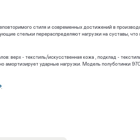
неповторимого стиля и современных достижений в производ
ющие стельки перераспределяют нагрузки на суставы, что 
в: верх - текстиль/искусственная кожа , подклад - тексти
ично амортизирует ударные нагрузки. Модель полуботинки 9
Р
.