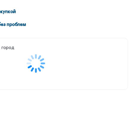
окупкой
без проблем
 город