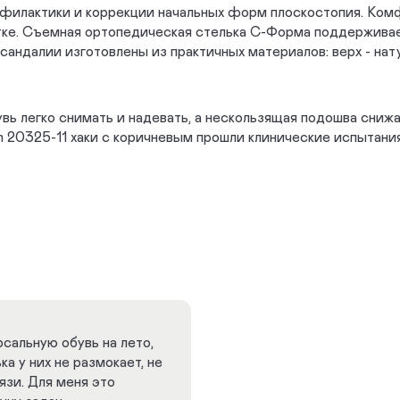
филактики и коррекции начальных форм плоскостопия. Комф
ятке. Съемная ортопедическая стелька С-Форма поддержива
далии изготовлены из практичных материалов: верх - натур
ь легко снимать и надевать, а нескользящая подошва снижа
20325-11 хаки с коричневым прошли клинические испытани
рсальную обувь на лето,
а у них не размокает, не
язи. Для меня это