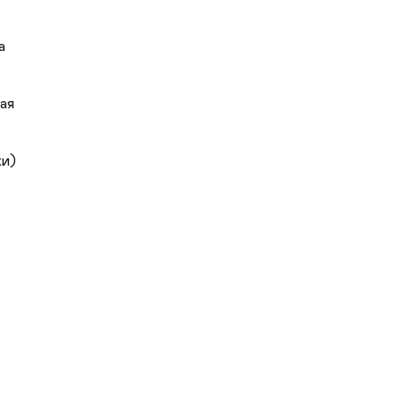
а
ая
ки)