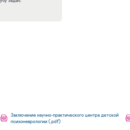
учу задач.
Заключение научно-практического центра детской
психоневрологии (.pdf)