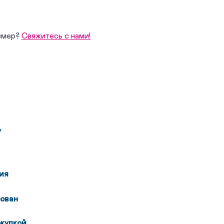
змер?
Свяжитесь с нами!
у
ия
ован
окупкой