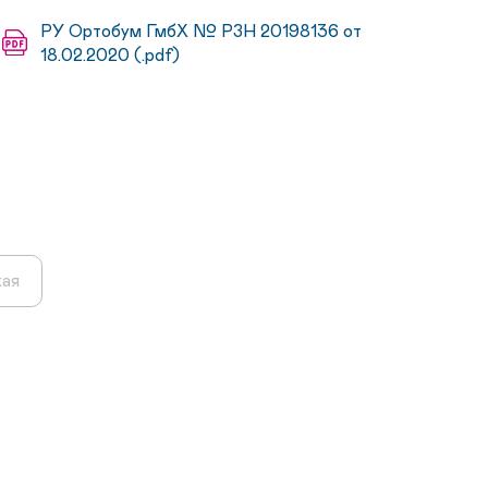
РУ Ортобум ГмбХ № РЗН 20198136 от
18.02.2020 (.pdf)
кая