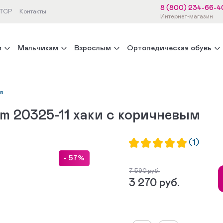
8 (800) 234-66-4
 ТСР
Контакты
Интернет-магазин
м
Мальчикам
Взрослым
Ортопедическая обувь
ов
m 20325-11 хаки с коричневым
(1)
- 57%
7 590 руб.
3 270 руб.