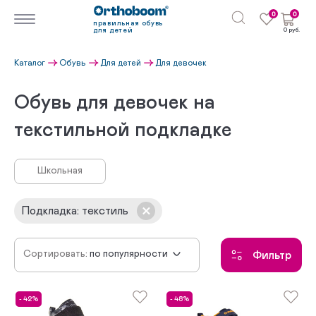
0
0
правильная обувь
для детей
0 руб.
Каталог
Обувь
Для детей
Для девочек
Обувь для девочек на
текстильной подкладке
Школьная
Подкладка
:
текстиль
Сортировать:
по популярности
Фильтр
сначала новинки
по убыванию цены
- 42%
- 48%