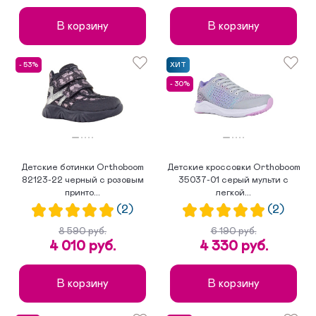
В корзину
В корзину
- 53%
ХИТ
- 30%
Детские ботинки Orthoboom
Детские кроссовки Orthoboom
82123-22 черный с розовым
35037-01 серый мульти с
принто...
легкой...
(2)
(2)
8 590 руб.
6 190 руб.
4 010 руб.
4 330 руб.
В корзину
В корзину