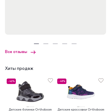
Зимние сноубутсы
Зимние дутики
Зимние сапоги
Зимние полусапоги
Зимние полуботинки
Подростковые
Легкие кроссовки
Ботинки 32 размера
Все отзывы
Хиты продаж
- 42%
- 48%
-
Детские ботинки Orthoboom
Детские кроссовки Orthoboom