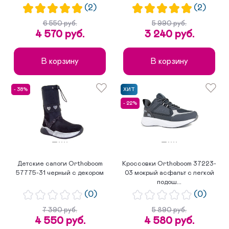
(2)
(2)
6 550 руб.
5 990 руб.
4 570 руб.
3 240 руб.
В корзину
В корзину
- 38%
ХИТ
- 22%
Детские сапоги Orthoboom
Кроссовки Orthoboom 37223-
57775-31 черный с декором
03 мокрый асфальт с легкой
подош...
(0)
(0)
7 390 руб.
5 890 руб.
4 550 руб.
4 580 руб.