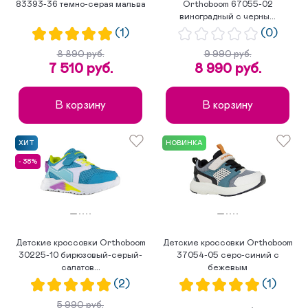
83393-36 темно-серая мальва
Orthoboom 67055-02
виноградный с черны...
(1)
(0)
8 890 руб.
9 990 руб.
7 510 руб.
8 990 руб.
В корзину
В корзину
ХИТ
НОВИНКА
- 38%
Детские кроссовки Orthoboom
Детские кроссовки Orthoboom
30225-10 бирюзовый-серый-
37054-05 серо-синий с
салатов...
бежевым
(2)
(1)
5 990 руб.