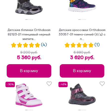
по возрастанию цены
Детские ботинки Orthoboom
Детские кроссовки Orthoboom
82123-21 глянцевый черный
33057-01 темно-синий (б/д) с
милита...
л...
(4)
(1)
9 200 руб.
6 990 руб.
5 360 руб.
3 620 руб.
В корзину
В корзину
- 30%
- 43%