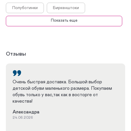
Полуботинки
Биркенштоки
Показать еще
Сандалеты
Мембранные сапоги
Непромокаемые ботинки
Ботинки демисезонные
Отзывы
Кроссовки демисезонные
Сапоги демисезонные
Весна - Осень
Очень быстрая доставка. Большой выбор
детской обуви маленького размера. Покупаем
Лето
Зима
обувь только у вас,так как в восторге от
качества!
Летние кроссовки
Летние кеды
Александра
Летние туфли
Демисезонные полусапоги
24.06.2026
Демисезонные полуботинки
Зимние ботинки