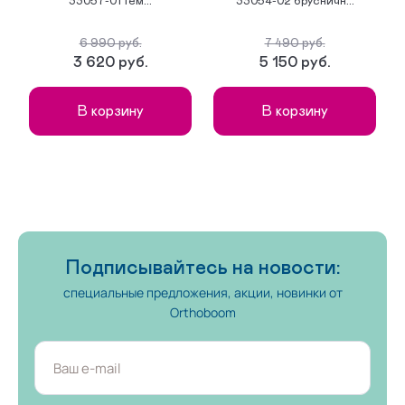
33057-01 тем...
33054-02 брусничн...
Кроссовки 32 размера
35 размер
6 990 руб.
7 490 руб.
3 620 руб.
5 150 руб.
Ботинки 30 размера
Туфли 36 размера
В корзину
В корзину
Кеды 23 размера
Кроссовки 35 размера
На первые шаги
Подписывайтесь на новости:
специальные предложения, акции, новинки от
Orthoboom