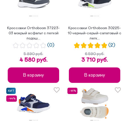
Кроссовки Orthoboom 37223-
Кроссовки Orthoboom 30225-
03 мокрый асфальт с легкой
10 черный-серый-салатовый с
подош...
легк...
(0)
(2)
5 890 руб.
6 590 руб.
4 580 руб.
3 710 руб.
В корзину
В корзину
ХИТ
- 41%
- 44%