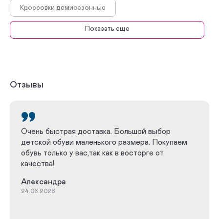
Кроссовки демисезонные
Показать еще
Сапоги демисезонные
Ботинки
Ботинки демисезонные
Кроссовки
Летние кроссовки
Летние сандалии
Отзывы
Летние туфли
Летние мокасины
Летние ботинки
Летние полуботинки
Очень быстрая доставка. Большой выбор
детской обуви маленького размера. Покупаем
Демисезонные полусапоги
обувь только у вас,так как в восторге от
качества!
Демисезонные полуботинки
Зимние сапоги
Александра
Зимние сноубутсы
Зимние дутики
24.06.2026
Зимние ботинки
Зимние полуботинки