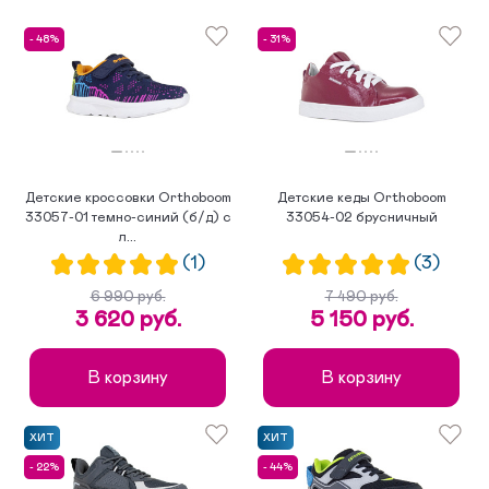
сначала новинки
по убыванию цены
- 48%
- 31%
по возрастанию цены
Детские кроссовки Orthoboom
Детские кеды Orthoboom
33057-01 темно-синий (б/д) с
33054-02 брусничный
л...
(1)
(3)
6 990 руб.
7 490 руб.
3 620 руб.
5 150 руб.
В корзину
В корзину
ХИТ
ХИТ
- 22%
- 44%