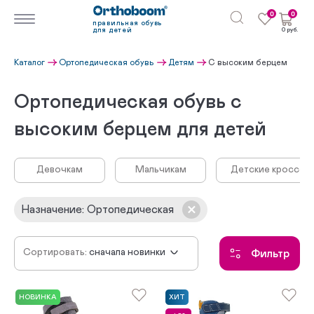
0
0
правильная обувь
для детей
0 руб.
Каталог
Ортопедическая обувь
Детям
С высоким берцем
Ортопедическая обувь с
высоким берцем для детей
Девочкам
Мальчикам
Детские кроссовк
Назначение
:
Ортопедическая
Сортировать:
сначала новинки
Фильтр
по убыванию цены
по возрастанию цены
НОВИНКА
ХИТ