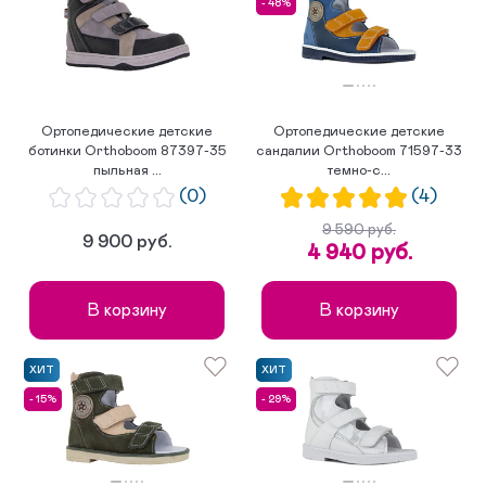
- 48%
по популярности
Ортопедические детские
Ортопедические детские
ботинки Orthoboom 87397-35
сандалии Orthoboom 71597-33
пыльная ...
темно-с...
(0)
(4)
9 590 руб.
9 900 руб.
4 940 руб.
В корзину
В корзину
ХИТ
ХИТ
- 15%
- 29%