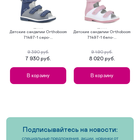
Детские сандалии Orthoboom
Детские сандалии Orthoboom
Д
71487-1 серо-...
71497-1 бело-...
9 390 руб.
9 490 руб.
7 930 руб.
8 020 руб.
В корзину
В корзину
Подписывайтесь на новости:
специальные предложения, акции, новинки от