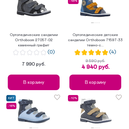
- 48%
по популярности
Ортопедические сандалии
Ортопедические детские
Orthoboom 27057-02
сандалии Orthoboom 71597-33
каменный графит
темно-с...
(0)
(4)
9 590 руб.
7 990 руб.
4 940 руб.
В корзину
В корзину
ХИТ
- 10%
- 16%