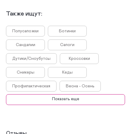
Также ищут:
Полусапожки
Ботинки
Сандалии
Сапоги
Дутики/Сноубутсы
Кроссовки
Сникеры
Кеды
профилактическая
Весна - Осень
Показать еще
Лето
Зима
Школьная
Отзывы