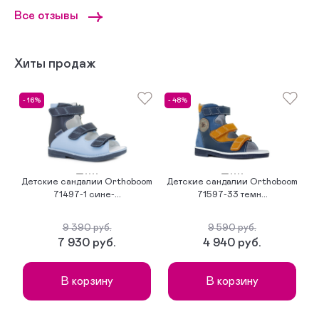
Все отзывы
Хиты продаж
- 16%
- 48%
-
Детские сандалии Orthoboom
Детские сандалии Orthoboom
Д
71497-1 сине-...
71597-33 темн...
9 390 руб.
9 590 руб.
7 930 руб.
4 940 руб.
В корзину
В корзину