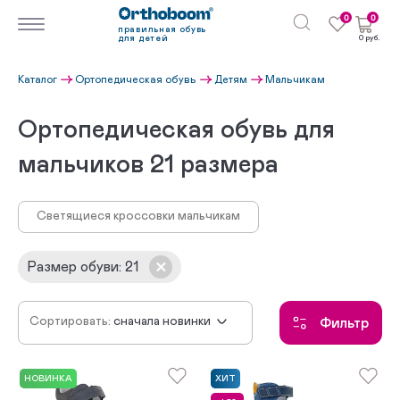
0
0
правильная обувь
для детей
0 руб.
Каталог
Ортопедическая обувь
Детям
Мальчикам
Ортопедическая обувь для
мальчиков 21 размера
Светящиеся кроссовки мальчикам
Размер обуви
:
21
Сортировать:
сначала новинки
Фильтр
по убыванию цены
по возрастанию цены
НОВИНКА
ХИТ