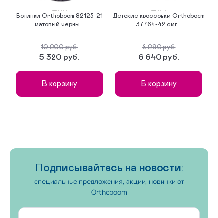
Ботинки Orthoboom 82123-21
Детские кроссовки Orthoboom
К
матовый черны...
37764-42 сиг...
10 200 руб.
8 290 руб.
5 320 руб.
6 640 руб.
В корзину
В корзину
Подписывайтесь на новости:
специальные предложения, акции, новинки от
Orthoboom