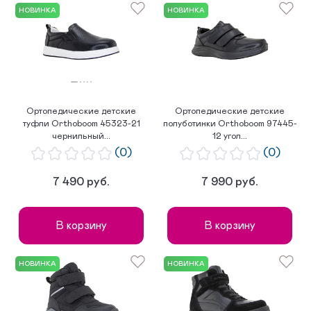
по возрастанию цены
НОВИНКА
НОВИНКА
по популярности
Ортопедические детские
Ортопедические детские
туфли Orthoboom 45323-21
полуботинки Orthoboom 97445-
чернильный...
12 угол...
(0)
(0)
7 490 руб.
7 990 руб.
В корзину
В корзину
НОВИНКА
НОВИНКА