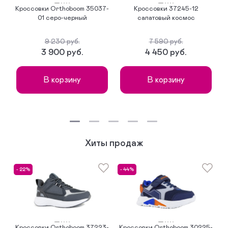
Кроссовки Orthoboom 35037-
Кроссовки 37245-12
Б
01 серо-черный
салатовый космос
9 230 руб.
7 590 руб.
3 900 руб.
4 450 руб.
В корзину
В корзину
Хиты продаж
- 22%
- 44%
Кроссовки Orthoboom 37223-
Кроссовки Orthoboom 30225-