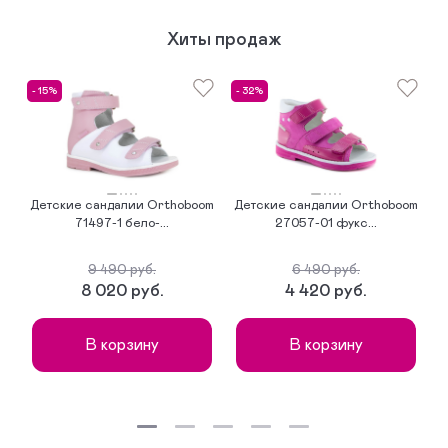
Хиты продаж
- 15%
- 32%
-
Детские сандалии Orthoboom
Детские сандалии Orthoboom
Д
71497-1 бело-...
27057-01 фукс...
9 490 руб.
6 490 руб.
8 020 руб.
4 420 руб.
В корзину
В корзину