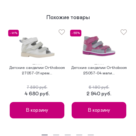
Похожие товары
- 41%
- 55%
-
Детские сандалии Orthoboom
Детские сандалии Orthoboom
Д
27057-01 крем...
25057-04 мали...
7 890 руб.
6 490 руб.
4 680 руб.
2 940 руб.
В корзину
В корзину