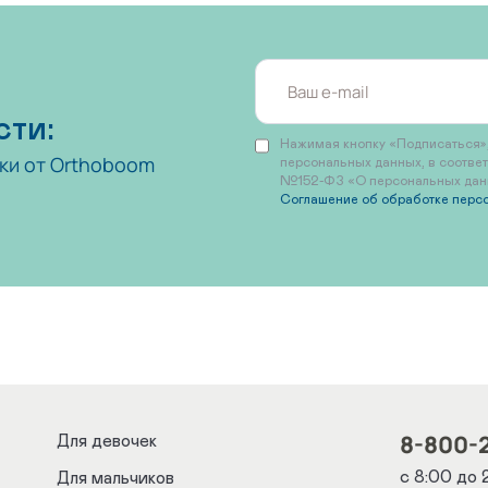
сти:
Нажимая кнопку «Подписаться»,
ки от Orthoboom
персональных данных, в соотве
№152-ФЗ «О персональных данны
Соглашение об обработке перс
8-800-
Для девочек
с 8:00 до 
Для мальчиков