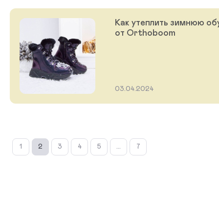
Как утеплить зимнюю обу
от Orthoboom
03.04.2024
1
2
3
4
5
...
7