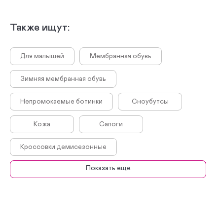
Также ищут:
Для малышей
Мембранная обувь
Зимняя мембранная обувь
Непромокаемые ботинки
Сноубутсы
Кожа
Сапоги
Кроссовки демисезонные
Показать еще
Сапоги демисезонные
Ботинки
Ботинки демисезонные
Кроссовки
Летние кроссовки
Летние сандалии