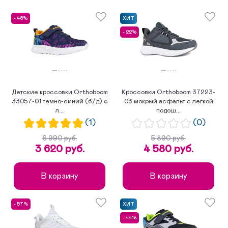
сначала новинки
по убыванию цены
- 48%
ХИТ
- 22%
по возрастанию цены
Детские кроссовки Orthoboom
Кроссовки Orthoboom 37223-
33057-01 темно-синий (б/д) с
03 мокрый асфальт с легкой
л...
подош...
(1)
(0)
6 990 руб.
5 890 руб.
3 620 руб.
4 580 руб.
В корзину
В корзину
- 57%
ХИТ
- 44%