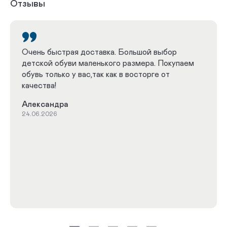
Отзывы
Летние туфли
Летние мокасины
Летние ботинки
Летние полуботинки
Очень быстрая доставка. Большой выбор
детской обуви маленького размера. Покупаем
Демисезонные полусапоги
обувь только у вас,так как в восторге от
качества!
Демисезонные полуботинки
Зимние сапоги
Александра
Зимние сноубутсы
Зимние дутики
24.06.2026
Зимние ботинки
Зимние полуботинки
Зимние полусапоги
Весна-Осень
Подростковые
Кроссовки для малышей
Кожаные кроссовки
Зима