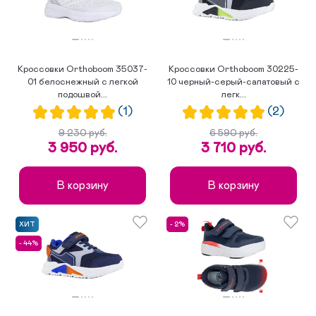
Кроссовки Orthoboom 35037-
Кроссовки Orthoboom 30225-
01 белоснежный с легкой
10 черный-серый-салатовый с
подошвой...
легк...
(1)
(2)
9 230 руб.
6 590 руб.
3 950 руб.
3 710 руб.
В корзину
В корзину
ХИТ
- 2%
- 44%