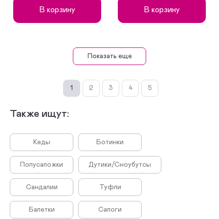
В корзину
В корзину
Показать еще
1
2
3
4
5
Также ищут:
Кеды
Ботинки
Полусапожки
Дутики/Сноубутсы
Сандалии
Туфли
Балетки
Сапоги