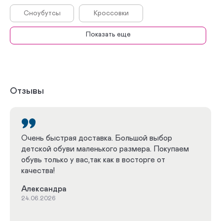
Сноубутсы
Кроссовки
Показать еще
Дутики
Сникеры
Полуботинки
Топсайдеры
Биркенштоки
Сандалеты
Отзывы
Босоножки
Антивальгусная
ДЦП
Плоскостопие
Очень быстрая доставка. Большой выбор
детской обуви маленького размера. Покупаем
Профилактическая
Весна - Осень
обувь только у вас,так как в восторге от
качества!
Зима
Лето
Александра
Школьная
С высоким берцем
24.06.2026
Мокасины
С супинатором