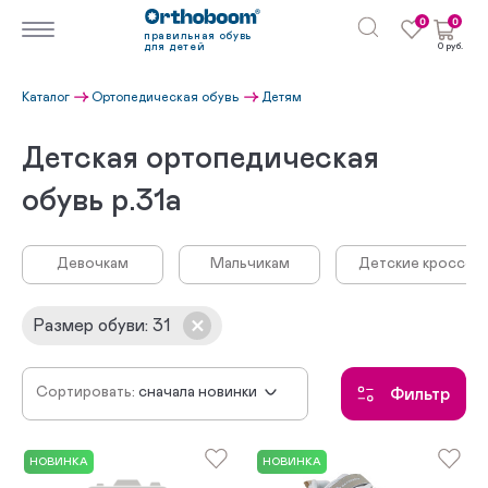
0
0
правильная обувь
для детей
0 руб.
Каталог
Ортопедическая обувь
Детям
Детская ортопедическая
обувь р.31а
Девочкам
Мальчикам
Детские кроссовк
Размер обуви
:
31
Сортировать:
сначала новинки
Фильтр
по убыванию цены
по возрастанию цены
НОВИНКА
НОВИНКА