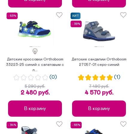
- 53%
ХИТ
- 39%
Детские кроссовки Orthoboom
Детские сандалии Orthoboom
33223-25 синий с салатовым с
27057-01 серо-синий
л...
(0)
(1)
5 290 руб.
7 490 руб.
2 480 руб.
4 570 руб.
В корзину
В корзину
- 34%
- 55%