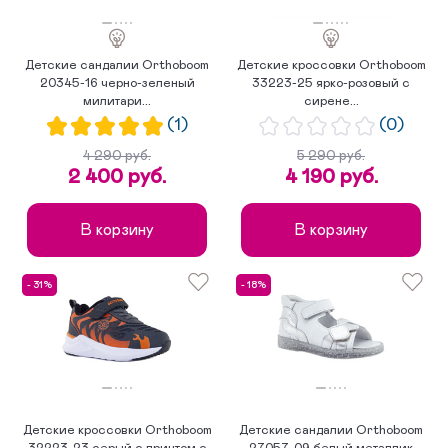
Детские сандалии Orthoboom
Детские кроссовки Orthoboom
20345-16 черно-зеленый
33223-25 ярко-розовый с
милитари...
сирене...
(1)
(0)
4 290 руб.
5 290 руб.
2 400 руб.
4 190 руб.
В корзину
В корзину
- 31%
- 18%
Детские кроссовки Orthoboom
Детские сандалии Orthoboom