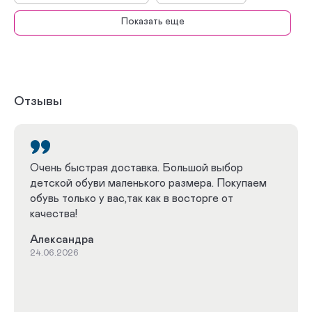
Показать еще
Ботинки демисезонные
Кроссовки
Летние кроссовки
Летние сандалии
Летние туфли
Летние мокасины
Отзывы
Летние ботинки
Летние полуботинки
Демисезонные полусапоги
Очень быстрая доставка. Большой выбор
детской обуви маленького размера. Покупаем
Демисезонные полуботинки
Зимние сапоги
обувь только у вас,так как в восторге от
качества!
Зимние сноубутсы
Зимние дутики
Александра
Зимние ботинки
Зимние полуботинки
24.06.2026
Зимние полусапоги
Весна-Осень