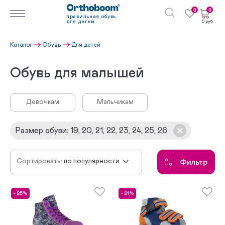
0
0
правильная обувь
для детей
0 руб.
Каталог
Обувь
Для детей
Обувь для малышей
Девочкам
Мальчикам
Размер обуви
:
19, 20, 21, 22, 23, 24, 25, 26
Сортировать:
по популярности
Фильтр
сначала новинки
по убыванию цены
- 25%
- 21%
по возрастанию цены