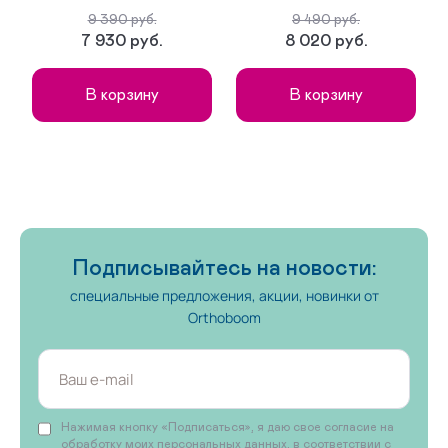
Ботинки 30 размера
Туфли 36 размера
9 390 руб.
9 490 руб.
7 930 руб.
8 020 руб.
Кеды 23 размера
Кроссовки 35 размера
В корзину
В корзину
На первые шаги
Подписывайтесь на новости:
специальные предложения, акции, новинки от
Orthoboom
Нажимая кнопку «Подписаться», я даю свое согласие на
обработку моих персональных данных, в соответствии с