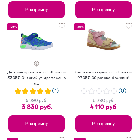
В корзину
В корзину
- 28%
- 35%
Детские кроссовки Orthoboom
Детские сандалии Orthoboom
33057-01 яркий ультрамарин с
27057-09 розово-бежевый
л...
(1)
(0)
5 290 руб.
6 290 руб.
3 830 руб.
4 110 руб.
В корзину
В корзину