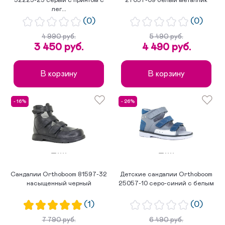
32223-23 серый с принтом с
27057-09 белый металлик
лег...
(0)
(0)
4 990 руб.
5 490 руб.
3 450 руб.
4 490 руб.
В корзину
В корзину
- 16%
- 26%
Сандалии Orthoboom 81597-32
Детские сандалии Orthoboom
насыщенный черный
25057-10 серо-синий с белым
(1)
(0)
7 790 руб.
6 490 руб.