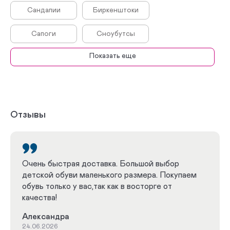
Сандалии
Биркенштоки
Сапоги
Сноубутсы
Показать еще
Дутики
Сабо
Босоножки
Сникеры
Кроссовки
Полуботинки
Отзывы
Туфли
Комфортная
Весна - Осень
Зима
Очень быстрая доставка. Большой выбор
детской обуви маленького размера. Покупаем
Лето
Плоскостопие
обувь только у вас,так как в восторге от
качества!
Кроссовки при плоскостопии
Александра
Белые кроссовки
Белые босоножки
24.06.2026