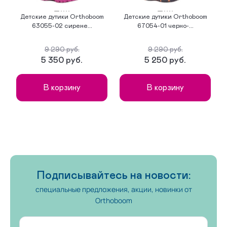
Детские дутики Orthoboom
Детские дутики Orthoboom
Сложная
Малосложная
63055-02 сирене...
67054-01 черно-...
09-01-01 сложная без утепленной подкладки
9 290 руб.
9 290 руб.
5 350 руб.
5 250 руб.
09-01-04 сложная на аппарат без утепленной подкладки
В корзину
В корзину
09-01-07 малосложная без утепленной подкладки
На липучках
09-02-01 сложная с утепленной подкладкой
09-02-05 малосложная на утепленной подкладке
Подписывайтесь на новости:
На ортезы и протезы
специальные предложения, акции, новинки от
Orthoboom