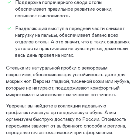
Поддержка попречерного свода стопы
обеспечивает правильное развитие осанки,
С каблуком Томаса
С жестким задником
повышает выносливость.
Зимние ботинки
Зимние сапоги
Разделяющий выступ в передней части снижает
нагрузку на пальцы, обеспечивает баланс всех
Для пожилых женщин
На шнурках
отделов стопы. А это значит, что в таких сандалиях
усталости практически не чувствуется, даже если
весь день провел на ногах.
Сложная
Малосложная
Стелька из натуральной пробки с велюровым
09-01-01 сложная без утепленной подкладки
покрытием, обеспечивающая устойчивость даже для
мокрых ног. Верх из гладкой, тисненой кожи или нубука,
09-01-04 сложная на аппарат без утепленной подкладки
которые не натирают, поддерживают комфортный
микроклимат и исключают излишнюю потливость.
09-01-07 малосложная без утепленной подкладки
Уверены: вы найдете в коллекции идеальную
На липучках
профилактическую ортопедическую обувь. А мы
организуем быструю доставку по России. Стоимость
09-02-01 сложная с утепленной подкладкой
пересылки зависит от выбранного способа и региона,
определяется автоматически при оформлении.