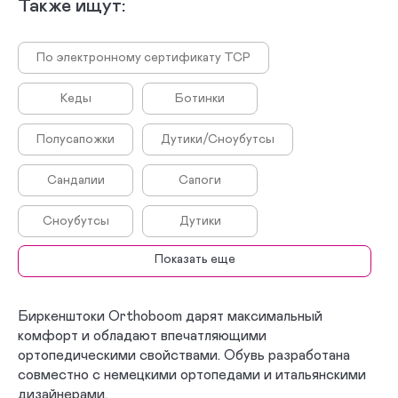
Также ищут:
По электронному сертификату ТСР
Кеды
Ботинки
Полусапожки
Дутики/Сноубутсы
Сандалии
Сапоги
Сноубутсы
Дутики
Показать еще
Сабо
Босоножки
Сникеры
Кроссовки
Биркенштоки Orthoboom дарят максимальный
комфорт и обладают впечатляющими
Полуботинки
Туфли
ортопедическими свойствами. Обувь разработана
совместно с немецкими ортопедами и итальянскими
Комфортная
Весна - Осень
дизайнерами.