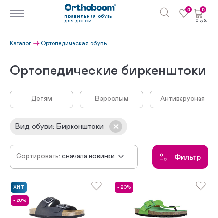
0
0
правильная обувь
для детей
0 руб.
Каталог
Ортопедическая обувь
Ортопедические биркенштоки
Детям
Взрослым
Антиварусная
Вид обуви
:
Биркенштоки
Сортировать:
сначала новинки
Фильтр
по убыванию цены
по возрастанию цены
ХИТ
- 20%
- 28%
по популярности