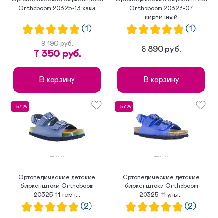
Orthoboom 20325-13 хаки
Orthoboom 20323-07
кирпичный
(1)
(1)
9 190 руб.
8 890 руб.
7 350 руб.
В корзину
В корзину
- 57%
- 57%
Ортопедические детские
Ортопедические детские
биркенштоки Orthoboom
биркенштоки Orthoboom
20325-11 темн...
20325-11 ульт...
(2)
(2)