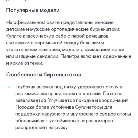
Зима
Лето
Популярные модели
На официальном сайте представлены женские,
Плоскостопие
Кроссовки при плоскостопии
детские и мужские ортопедические биркенштоки.
Купите классические сабо с парой ремешков,
Белые кроссовки
Белые босоножки
вьетнамки с перемычкой между большим и
указательным пальцами, модели с фиксацией пятки
Черные кроссовки
Розовые кроссовки
или изящные сандалии. Палитра включает сдержанные
и яркие оттенки.
С высоким берцем
Особенности биркенштоков
Сандалии с высоким берцем
Мокасины
Глубокая выемка под пятку удерживает стопу в
анатомически правильном положении. Пятка не
Профессиональная
Рабочая обувь
заваливается. Улучшается походка и координация.
Походка более устойчива Супинаторы для
Спортивная обувь
Модельная обувь
поддержки наружного и внутреннего сводов стопы
обеспечивают устойчивость и равномерно
Подростковая обувь
Кожаная обувь
распределяет нагрузку.
С супинатором
При пяточной шпоре