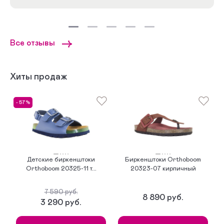
Все отзывы
Хиты продаж
- 57%
-
Детские биркенштоки
Биркенштоки Orthoboom
Orthoboom 20325-11 т...
20323-07 кирпичный
7 590 руб.
8 890 руб.
3 290 руб.