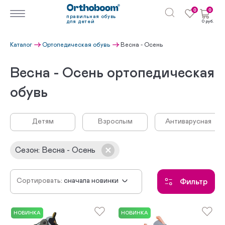
0
0
правильная обувь
для детей
0 руб.
Каталог
Ортопедическая обувь
Весна - Осень
Весна - Осень ортопедическая
обувь
Детям
Взрослым
Антиварусная
Сезон
:
Весна - Осень
Сортировать:
сначала новинки
Фильтр
по убыванию цены
по возрастанию цены
НОВИНКА
НОВИНКА