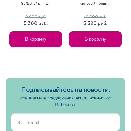
09-01-01 сложная без утепленной подкладки
82123-21 глянц...
матовый черны...
09-01-04 сложная на аппарат без утепленной подкладки
9 200 руб.
10 200 руб.
5 360 руб.
5 320 руб.
09-01-07 малосложная без утепленной подкладки
В корзину
В корзину
На липучках
09-02-01 сложная с утепленной подкладкой
09-02-03 сложная на аппарат на утепленной подкладке
09-02-05 малосложная на утепленной подкладке
Подписывайтесь на новости:
На ортезы и протезы
специальные предложения, акции, новинки от
Orthoboom