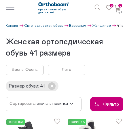
0
0
правильная обувь
для детей
0 руб.
Каталог
Ортопедическая обувь
Взрослым
Женщинам
41 раз
Женская ортопедическая
обувь 41 размера
Весна-Осень
Лето
Размер обуви
:
41
Сортировать:
сначала новинки
Фильтр
по убыванию цены
по возрастанию цены
НОВИНКА
НОВИНКА