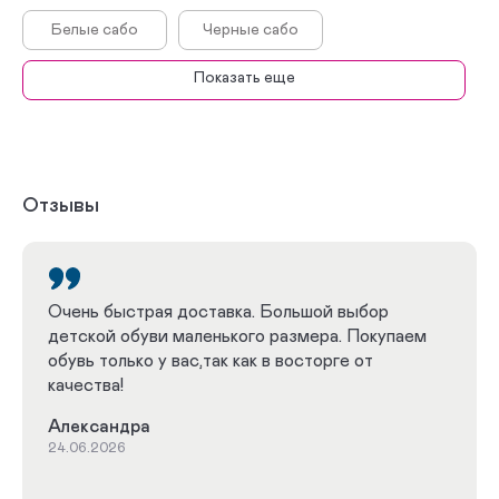
Белые сабо
Черные сабо
Показать еще
Плоскостопие
При пяточной шпоре
На широкую ногу
При косточке на ноге
При вальгусе
Кроссовки
Отзывы
Сандалии
Для проблемных ног
Очень быстрая доставка. Большой выбор
детской обуви маленького размера. Покупаем
обувь только у вас,так как в восторге от
качества!
Александра
24.06.2026