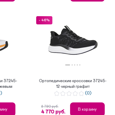
- 46%
и 37245-
Ортопедические кроссовки 37245-
нжевым
12 черный графит
0)
(0)
8 790 руб.
зину
В корзину
4 770 руб.