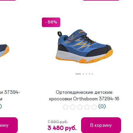
- 56%
и 37394-
Ортопедические детские
ым
кроссовки Orthoboom 37294-16
сине-ч...
)
(0)
7 980 руб.
зину
В корзину
3 480 руб.