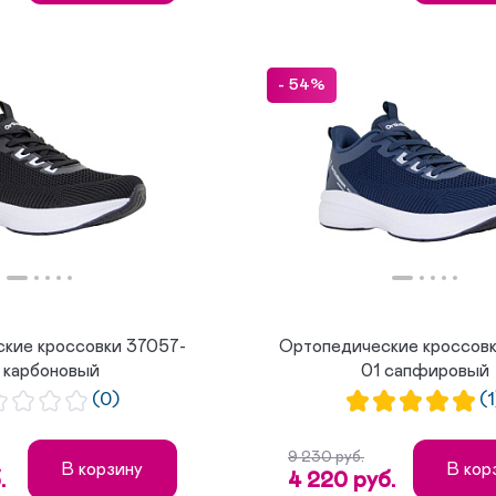
- 54%
кие кроссовки 37057-
Ортопедические кроссовк
 карбоновый
01 сапфировый
(0)
(1
9 230 руб.
В корзину
В кор
.
4 220 руб.