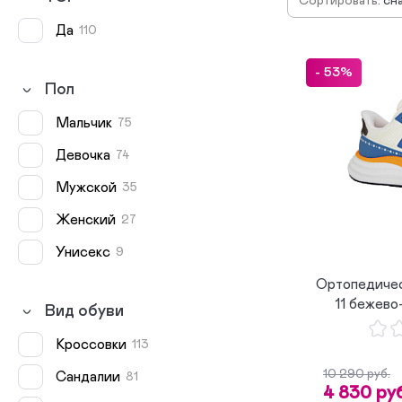
Сортировать:
сн
по
Да
110
по
по
- 53%
Пол
мальчик
75
девочка
74
мужской
35
женский
27
унисекс
9
Ортопедичес
11 бежево
Вид обуви
Кроссовки
113
10 290 руб.
Сандалии
81
4 830 руб