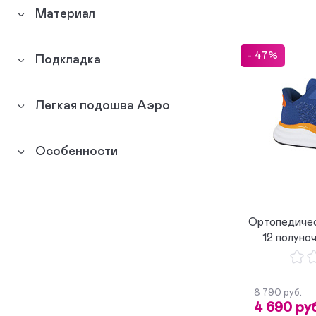
Материал
Сноубутсы
0
Дутики
0
- 47%
Подкладка
Легкая подошва Аэро
Особенности
Ортопедичес
12 полуноч
8 790 руб.
4 690 руб