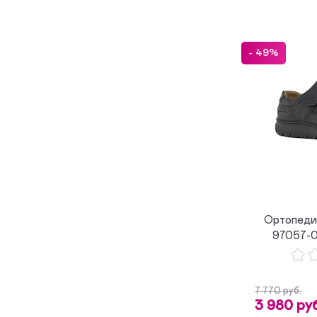
- 49%
Ортопеди
97057-0
7 770 руб.
3 980 руб