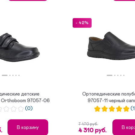
- 42%
дические детские
Ортопедические полуб
и Orthoboom 97057-06
97057-11 черный са
угол...
(0)
(1
7 470 руб.
В корзину
В кор
.
4 310 руб.