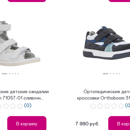
кие детские сандалии
Ортопедические дет
 71057-01 сливочн...
кроссовки Orthoboom 3
морско...
(0)
(
7 990 руб.
В корзину
В кор