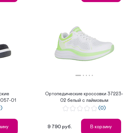
ские
Ортопедические кроссовки 37223-
1057-01
02 белый с лаймовым
0)
(0)
9 790 руб.
зину
В корзину