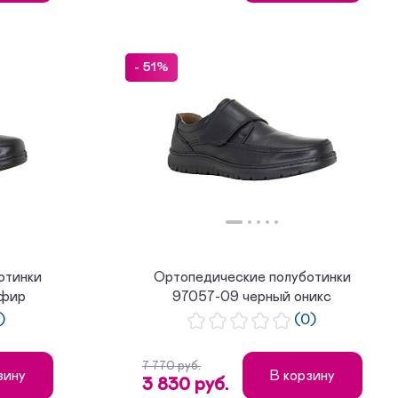
- 51%
отинки
Ортопедические полуботинки
пфир
97057-09 черный оникс
)
(0)
7 770 руб.
зину
В корзину
3 830 руб.