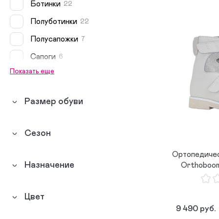
Ботинки
22
Полуботинки
22
Полусапожки
7
Сапоги
6
Показать еще
Кеды
4
Туфли
3
Размер обуви
Сникеры
1
Мокасины
1
Сезон
Топсайдеры
1
Ортопедичес
Сандалеты
0
Назначение
Orthoboom
Босоножки
0
Цвет
Биркенштоки
0
9 490 руб.
Сабо
0