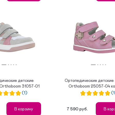
дические детские
Ортопедические детские 
 Orthoboom 31057-01
Orthoboom 25057-04 кор
серо-р...
(1)
(1
7 590 руб.
В корзину
В кор