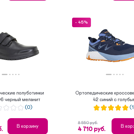
- 45%
ческие полуботинки
Ортопедические кроссовк
6 черный меланит
42 синий с голуб
(0)
(1
8 550 руб.
В корзину
В кор
.
4 710 руб.