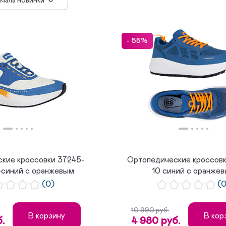
ачала новинки
 убыванию цены
 возрастанию цены
 популярности
- 55%
кие кроссовки 37245-
Ортопедические кроссовк
-синий с оранжевым
10 синий с оранже
(0)
(
10 990 руб.
В корзину
В кор
.
4 980 руб.