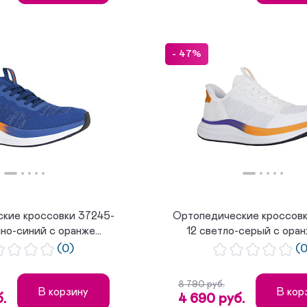
- 47%
кие кроссовки 37245-
Ортопедические кроссовк
но-синий с оранже...
12 светло-серый с ора
(0)
(
8 790 руб.
В корзину
В кор
.
4 690 руб.