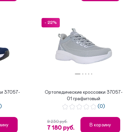
- 22%
и 37057-
Ортопедические кроссовки 37057-
01 графитовый
)
(0)
9 230 руб.
зину
В корзину
7 180 руб.