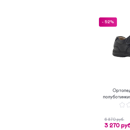
- 52%
Ортопе
полуботинк
6 870 руб.
3 270 руб