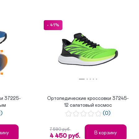
- 41%
и 37225-
Ортопедические кроссовки 37245-
вым
12 салатовый космос
0)
(0)
7 590 руб.
зину
В корзину
4 450 руб.