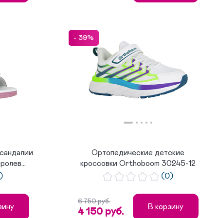
- 39%
сандалии
Ортопедические детские
олев...
кроссовки Orthoboom 30245-12
бело-с...
)
(0)
6 750 руб.
зину
В корзину
4 150 руб.