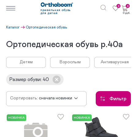
0
0
правильная обувь
для детей
0 руб.
Каталог
Ортопедическая обувь
Ортопедическая обувь р.40а
Детям
Взрослым
Антиварусная
Размер обуви
:
40
Сортировать:
сначала новинки
Фильтр
по убыванию цены
по возрастанию цены
НОВИНКА
НОВИНКА
по популярности