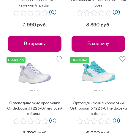
Orthoboom 27057-02
Orthoboom 37057-03 пыльная
каменный графит
роза
(0)
(0)
7 990 руб.
8 890 руб.
В корзину
В корзину
НОВИНКА
НОВИНКА
Ортопедические кроссовки
Ортопедические кроссовки
Orthoboom 37223-07 лиловый
Orthoboom 37223-07 тиффани
с белы...
с белы...
(0)
(0)