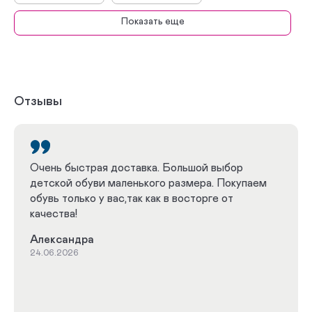
Показать еще
Дутики
Сабо
Босоножки
Сникеры
Кроссовки
Полуботинки
Отзывы
Туфли
Комфортная
Весна - Осень
Зима
Очень быстрая доставка. Большой выбор
детской обуви маленького размера. Покупаем
Лето
Плоскостопие
обувь только у вас,так как в восторге от
качества!
Кроссовки при плоскостопии
Александра
Белые кроссовки
Белые босоножки
24.06.2026
Черные кроссовки
Розовые кроссовки