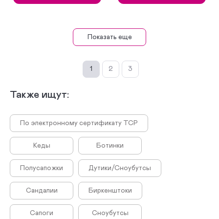
Показать еще
1
2
3
Также ищут:
По электронному сертификату ТСР
Кеды
Ботинки
Полусапожки
Дутики/Сноубутсы
Сандалии
Биркенштоки
Сапоги
Сноубутсы