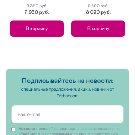
09-01-01 сложная без утепленной подкладки
9 390 руб.
9 490 руб.
7 930 руб.
8 020 руб.
09-01-04 сложная на аппарат без утепленной подкладки
В корзину
В корзину
09-01-07 малосложная без утепленной подкладки
На липучках
09-02-01 сложная с утепленной подкладкой
09-02-03 сложная на аппарат на утепленной подкладке
Подписывайтесь на новости:
09-02-05 малосложная на утепленной подкладке
специальные предложения, акции, новинки от
Orthoboom
На ортезы и протезы
Нажимая кнопку «Подписаться», я даю свое согласие на
обработку моих персональных данных, в соответствии с