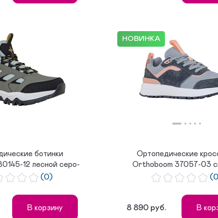
НОВИНКА
дические ботинки
Ортопедические крос
0145-12 лесной серо-
Orthoboom 37057-03 с
зеле...
серый с...
(0)
(
8 890 руб.
В корзину
В кор