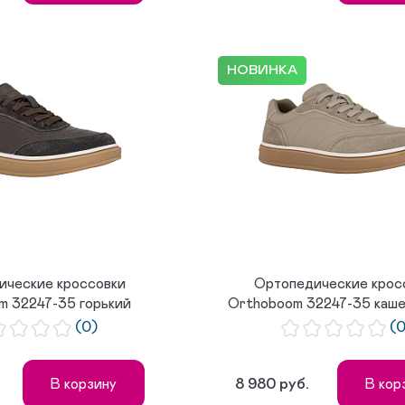
НОВИНКА
ические кроссовки
Ортопедические крос
m 32247-35 горький
Orthoboom 32247-35 каш
шокола...
бе...
(0)
(
8 980 руб.
В корзину
В кор