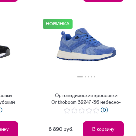
НОВИНКА
совки
Ортопедические кроссовки
убокий
Orthoboom 32247-36 небесно-
голубой
0)
(0)
8 890 руб.
зину
В корзину