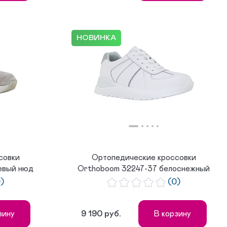
НОВИНКА
совки
Ортопедические кроссовки
евый нюд
Orthoboom 32247-37 белоснежный
0)
(0)
9 190 руб.
зину
В корзину