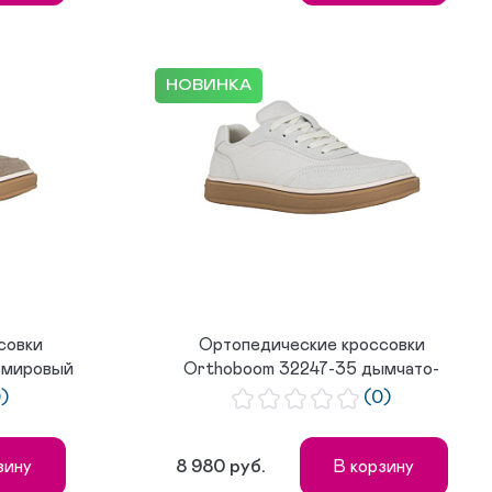
НОВИНКА
совки
Ортопедические кроссовки
емировый
Orthoboom 32247-35 дымчато-
серый
0)
(0)
8 980 руб.
зину
В корзину