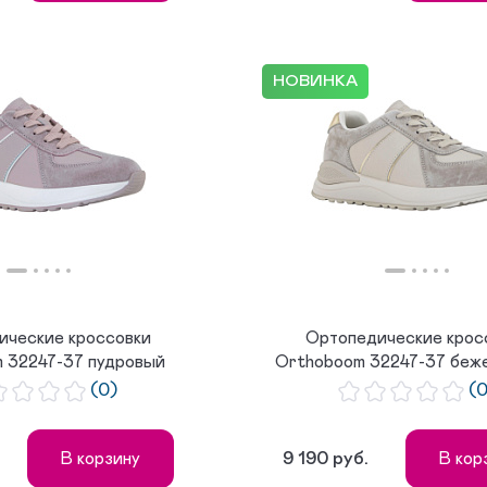
НОВИНКА
ические кроссовки
Ортопедические крос
 32247-37 пудровый
Orthoboom 32247-37 беж
(0)
(
9 190 руб.
В корзину
В кор