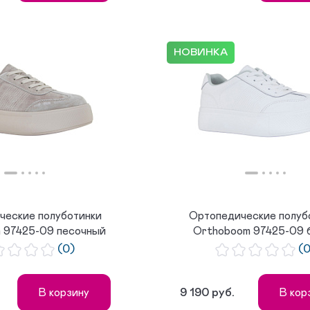
НОВИНКА
ческие полуботинки
Ортопедические полуб
 97425-09 песочный
Orthoboom 97425-09 
(0)
(
9 190 руб.
В корзину
В кор