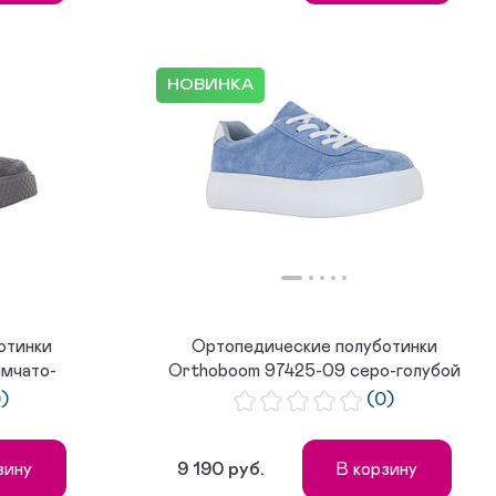
НОВИНКА
отинки
Ортопедические полуботинки
мчато-
Orthoboom 97425-09 серо-голубой
0)
(0)
9 190 руб.
зину
В корзину