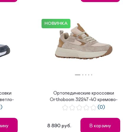
НОВИНКА
совки
Ортопедические кроссовки
ветло-
Orthoboom 32247-40 кремово-
бежевый ...
0)
(0)
8 890 руб.
зину
В корзину