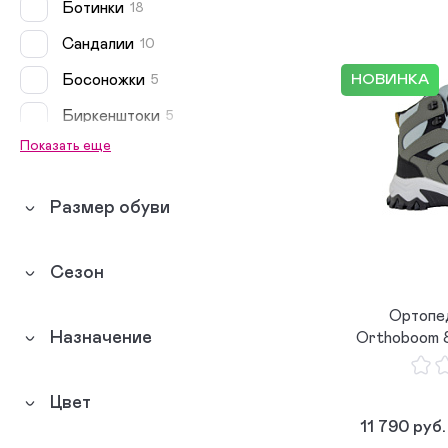
Ботинки
18
Сандалии
10
Босоножки
НОВИНКА
5
Биркенштоки
5
Показать еще
Сабо
5
Туфли
2
Размер обуви
Сапоги
1
Сноубутсы
1
Сезон
Дутики
1
Ортопе
Полусапожки
1
Назначение
Orthoboom 8
Кеды
0
Цвет
Сникеры
0
11 790 руб.
Сандалеты
0