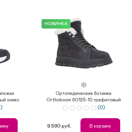
НОВИНКА
апожки
Ортопедические ботинки
ый оникс
Orthoboom 80125-10 графитовый
иней
0)
(0)
9 590 руб.
зину
В корзину