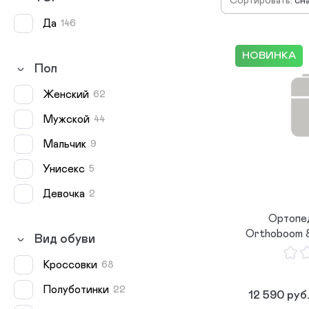
Сортировать:
сн
по
Да
146
по
по
НОВИНКА
Пол
женский
62
мужской
44
мальчик
9
унисекс
5
девочка
2
Ортопе
Orthoboom 8
Вид обуви
Кроссовки
68
Полуботинки
22
12 590 руб