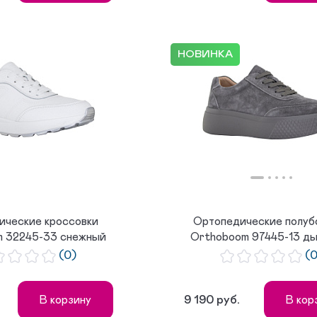
НОВИНКА
ические кроссовки
Ортопедические полуб
m 32245-33 снежный
Orthoboom 97445-13 ды
белый
кори...
(0)
(
9 190 руб.
В корзину
В кор