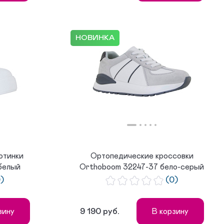
НОВИНКА
отинки
Ортопедические кроссовки
белый
Orthoboom 32247-37 бело-серый
0)
(0)
9 190 руб.
зину
В корзину