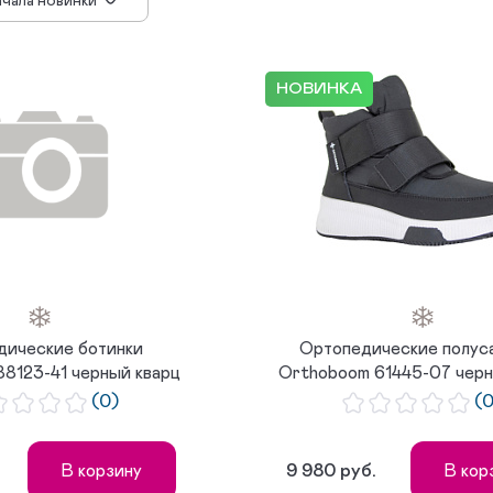
ачала новинки
 убыванию цены
 возрастанию цены
 популярности
НОВИНКА
дические ботинки
Ортопедические полус
8123-41 черный кварц
Orthoboom 61445-07 черн
(0)
(
.
9 980 руб.
В корзину
В кор