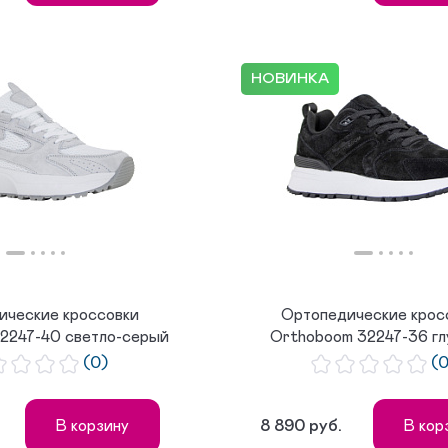
НОВИНКА
ические кроссовки
Ортопедические крос
2247-40 светло-серый
Orthoboom 32247-36 гл
с...
черны...
(0)
(
8 890 руб.
В корзину
В кор