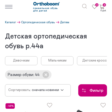
0
0
правильная обувь
для детей
0 руб.
Каталог
Ортопедическая обувь
Детям
Детская ортопедическая
обувь р.44а
Девочкам
Мальчикам
Детские кроссовк
Размер обуви
:
44
Сортировать:
сначала новинки
Фильтр
по убыванию цены
по возрастанию цены
- 49%