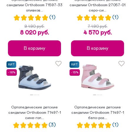
сандалии Orthoboom 71597-33
сандалии Orthoboom 27057-01
оливков...
серо-си...
(1)
(1)
9 490 руб.
7 490 руб.
8 020 руб.
4 570 руб.
В корзину
В корзину
ХИТ
ХИТ
- 16%
- 15%
Ортопедические детские
Ортопедические детские
сандалии Orthoboom 71497-1
сандалии Orthoboom 71497-1
сине-гол...
бело-роз...
(3)
(1)