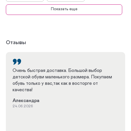
Показать еще
Дутики
Сабо
Босоножки
Сникеры
Кроссовки
Полуботинки
Отзывы
Туфли
Комфортная
Весна - Осень
Зима
Очень быстрая доставка. Большой выбор
детской обуви маленького размера. Покупаем
Лето
Плоскостопие
обувь только у вас,так как в восторге от
качества!
Кроссовки при плоскостопии
Александра
Белые кроссовки
Белые босоножки
24.06.2026
Черные кроссовки
Розовые кроссовки