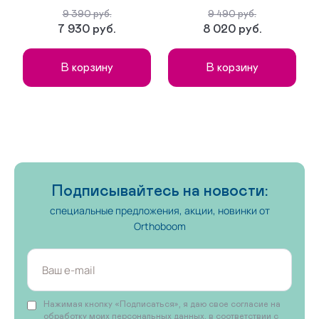
09-01-01 сложная без утепленной подкладки
9 390 руб.
9 490 руб.
7 930 руб.
8 020 руб.
09-01-04 сложная на аппарат без утепленной подкладки
В корзину
В корзину
09-01-07 малосложная без утепленной подкладки
На липучках
09-02-01 сложная с утепленной подкладкой
09-02-03 сложная на аппарат на утепленной подкладке
Подписывайтесь на новости:
09-02-05 малосложная на утепленной подкладке
специальные предложения, акции, новинки от
Orthoboom
На ортезы и протезы
Нажимая кнопку «Подписаться», я даю свое согласие на
обработку моих персональных данных, в соответствии с