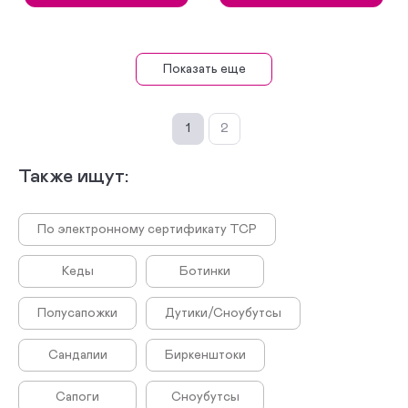
Показать еще
1
2
Также ищут:
По электронному сертификату ТСР
Кеды
Ботинки
Полусапожки
Дутики/Сноубутсы
Сандалии
Биркенштоки
Сапоги
Сноубутсы