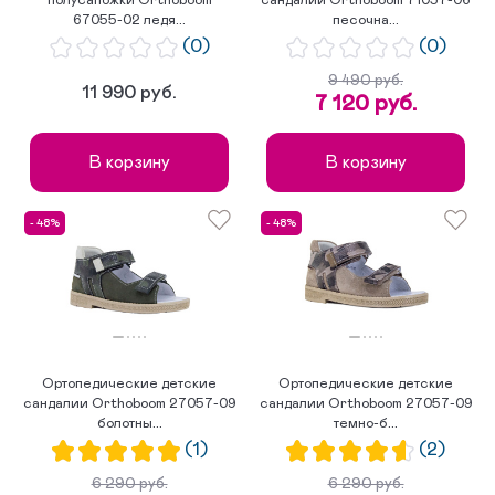
полусапожки Orthoboom
сандалии Orthoboom 71057-06
67055-02 ледя...
песочна...
(0)
(0)
9 490 руб.
11 990 руб.
7 120 руб.
В корзину
В корзину
- 48%
- 48%
Ортопедические детские
Ортопедические детские
сандалии Orthoboom 27057-09
сандалии Orthoboom 27057-09
болотны...
темно-б...
(1)
(2)
6 290 руб.
6 290 руб.