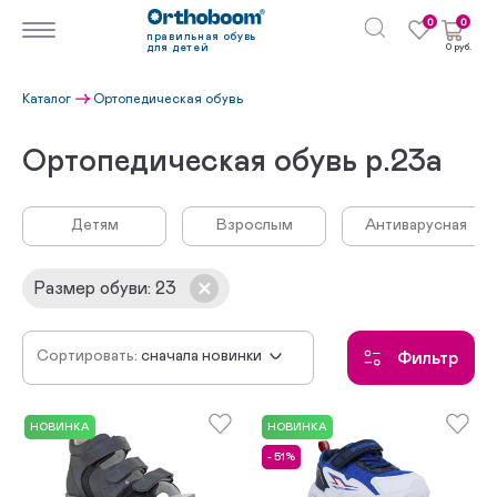
0
0
правильная обувь
для детей
0 руб.
Каталог
Ортопедическая обувь
Ортопедическая обувь р.23а
Детям
Взрослым
Антиварусная
Размер обуви
:
23
Сортировать:
сначала новинки
Фильтр
по убыванию цены
по возрастанию цены
НОВИНКА
НОВИНКА
- 51%
по популярности